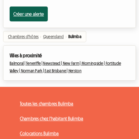
Créer une alerte
Chambres d'hôtes
›
Queensland
›
Bulimba
Villes à proximité
Balmoral |
Teneriffe |
Newstead |
New Farm |
Morningside |
Fortitude
Valley |
Norman Park |
East Brisbane |
Herston
Toutes les chambres Bulimba
Chambres chez l'habitant Bulimba
Colocations Bulimba