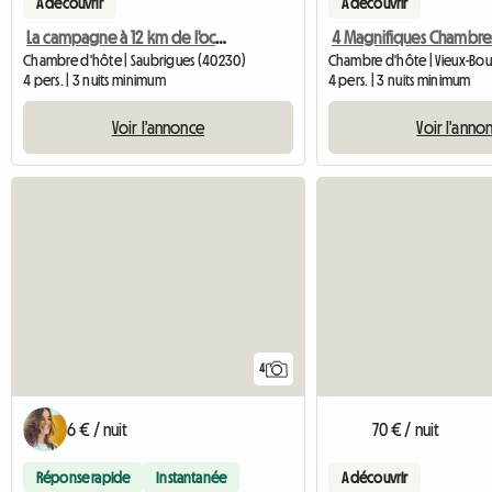
A découvrir
A découvrir
La campagne à 12 km de l'océan
Chambre d'hôte | Saubrigues (40230)
4 pers. | 3 nuits minimum
4 pers. | 3 nuits minimum
Voir l'annonce
Voir l'anno
4
6 € / nuit
70 € / nuit
Réponse rapide
Instantanée
A découvrir