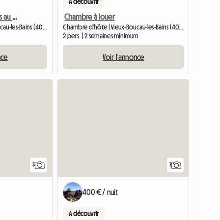
A découvrir
4 Magnifiques Chambres au bord de l océan
Chambre à louer
Chambre d'hôte | Vieux-Boucau-les-Bains (40480) | 30 M2
Chambre d'hôte | Vieux-Boucau-les-Bains (40480) | 1 M2
2 pers. | 2 semaines minimum
nce
Voir l'annonce
3
7
400 € / nuit
A découvrir