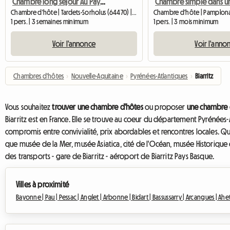
Chambre long séjour Au Pays-Basque
Chambre d'hôte | Tardets-Sorholus (64470) | 15 M2
Chambre d'hôte | Pamplona
1 pers. | 3 semaines minimum
1 pers. | 3 mois minimum
Voir l'annonce
Voir l'anno
Chambres d'hôtes
›
Nouvelle-Aquitaine
›
Pyrénées-Atlantiques
›
Biarritz
Vous souhaitez
trouver une chambre d'hôtes
ou proposer
une chambre d
Biarritz est en France. Elle se trouve au coeur du département Pyrénées-A
compromis entre convivialité, prix abordables et rencontres locales. Qu
que musée de la Mer, musée Asiatica, cité de l'Océan, musée Historique d
des transports - gare de Biarritz - aéroport de Biarritz Pays Basque.
Villes à proximité
Bayonne |
Pau |
Pessac |
Anglet |
Arbonne |
Bidart |
Bassussarry |
Arcangues |
Ahet