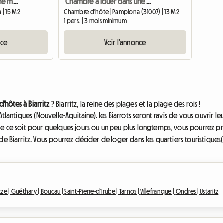
Chambre simple dans une maison familiale
Chambre à louer dans une maison familiale
 | 15 M2
Chambre d'hôte | Pamplona (31007) | 13 M2
1 pers. | 3 mois minimum
nce
Voir l'annonce
'hôtes à Biarritz
? Biarritz, la reine des plages et la plage des rois !
tlantiques (Nouvelle-Aquitaine). les Biarrots seront ravis de vous ouvrir le
e ce soit pour quelques jours ou un peu plus longtemps, vous pourrez profi
e Biarritz. Vous pourrez décider de loger dans les quartiers touristiques(
ze |
Guéthary |
Boucau |
Saint-Pierre-d'Irube |
Tarnos |
Villefranque |
Ondres |
Ustaritz