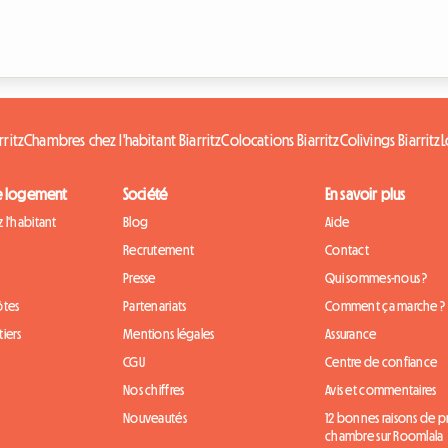
rritz
Chambres chez l'habitant Biarritz
Colocations Biarritz
Colivings Biarritz
L
e logement
Société
En savoir plus
 l'habitant
Blog
Aide
Recrutement
Contact
Presse
Qui sommes-nous ?
ôtes
Partenariats
Comment ça marche ?
iers
Mentions légales
Assurance
CGU
Centre de confiance
Nos chiffres
Avis et commentaires
Nouveautés
12 bonnes raisons de 
chambre sur Roomlala