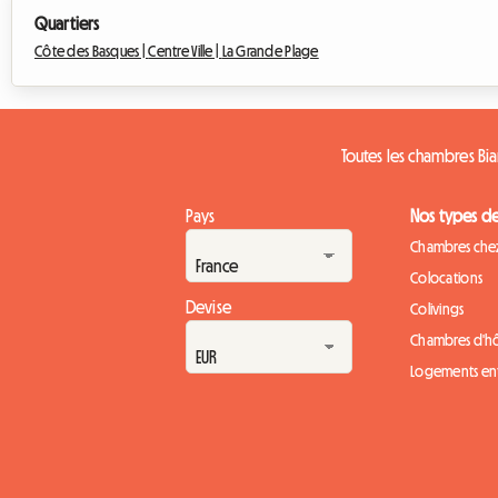
Quartiers
Côte des Basques |
Centre Ville |
La Grande Plage
Toutes les chambres Bia
Pays
Nos types d
Chambres chez
Colocations
Devise
Colivings
Chambres d'h
Logements ent