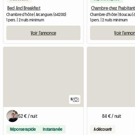
Bed And Breakfast
Chambre d'hôte | Arcangues (64200)
Chambre d'hôte | Boucau (6
1 pers. | 2 nuits minimum
1 pers. | 2 nuits minimum
Voir l'annonce
Voir l'anno
15
52 € / nuit
84 € / nuit
Réponse rapide
Instantanée
A découvrir