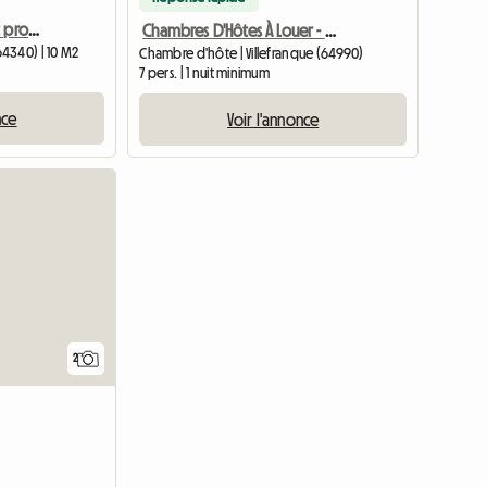
Chambre chez l'habitant proche océan
Chambres D'Hôtes À Louer - Maison Lascaray
4340) | 10 M2
Chambre d'hôte | Villefranque (64990)
7 pers. | 1 nuit minimum
nce
Voir l'annonce
Accéder à
2