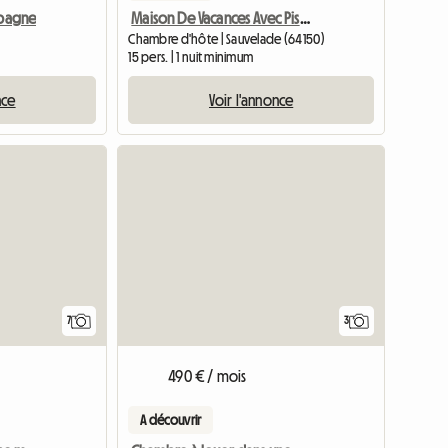
mpagne
Maison De Vacances Avec Piscine Entre Mer Et Montagne
Chambre d'hôte | Sauvelade (64150)
15 pers. | 1 nuit minimum
nce
Voir l'annonce
7
3
490 € / mois
A découvrir