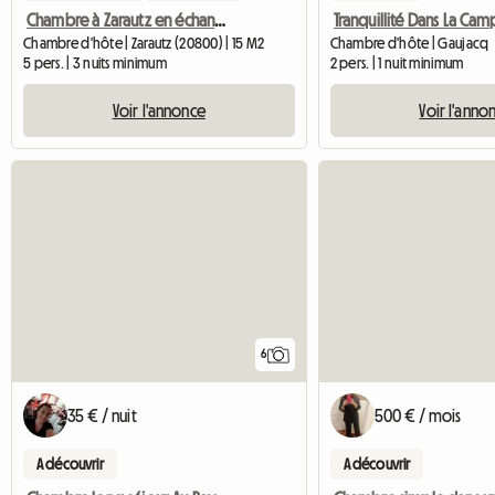
Chambre à Zarautz en échange de cours d'anglais pour deux enfants
Tranquillité Dans La Ca
Chambre d'hôte | Zarautz (20800) | 15 M2
Chambre d'hôte | Gaujacq
5 pers. | 3 nuits minimum
2 pers. | 1 nuit minimum
Voir l'annonce
Voir l'anno
6
35 € / nuit
500 € / mois
A découvrir
A découvrir