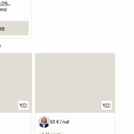
Relais Linague Chambres D'Hôtes
4990)
nce
e
5
5
50 € / nuit