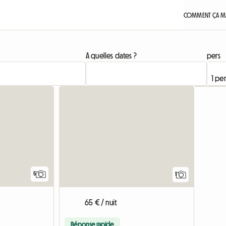
COMMENT ÇA MA
A quelles dates ?
pers
Accéder 
5
1
65 € / nuit
Réponse rapide