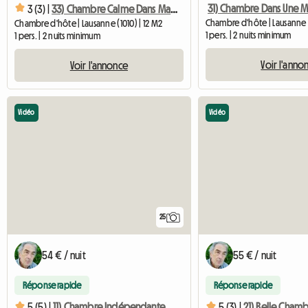
3 (3) |
33) Chambre Calme Dans Maison Confortable Avec Jardin à 3min Du Métro
Chambre d'hôte | Lausanne (
Chambre d'hôte | Lausanne (1010) | 12 M2
1 pers. | 2 nuits minimum
1 pers. | 2 nuits minimum
Voir l'anno
Voir l'annonce
Vidéo
Vidéo
25
54 € / nuit
55 € / nuit
Réponse rapide
Réponse rapide
5 (5) |
11) Chambre Indépendante Dans Maison Confortable à 3 Min Du Métrro M2
5 (3) |