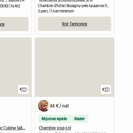
Chambre d'hôte | Bussigny-près-Lausanne (1030)
1010) | 16 M2
2 pers. | 1 nuit minimum
Voir l'annonce
nce
4
6
44 € / nuit
Réponse rapide
Master
Chambre sous-sol
2 Chambres Avec Cuisine Salle De Bain Et Tous Les Accessoir