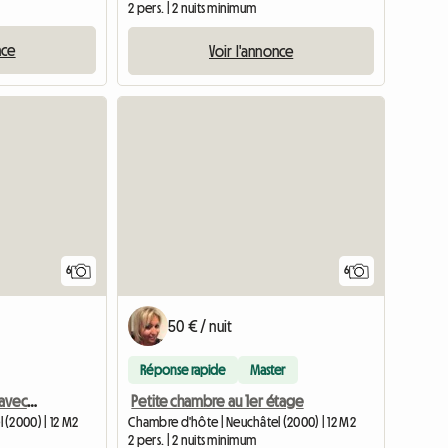
2 pers. | 2 nuits minimum
nce
Voir l'annonce
6
6
50 € / nuit
Réponse rapide
Master
Appartement tout neuf avec 3 chambres
Petite chambre au 1er étage
 (2000) | 12 M2
Chambre d'hôte | Neuchâtel (2000) | 12 M2
2 pers. | 2 nuits minimum