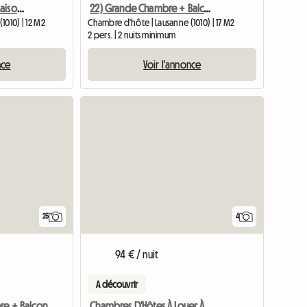
31) Chambre Dans Une Maison Confortable à 3 Minutes Du Bus Et Du Métro - EHL
22) Grande Chambre + Balcon + Vue Sur Le Lac, Maison Chaleureuse 3min 2 M2
1010) | 12 M2
Chambre d'hôte | Lausanne (1010) | 17 M2
2 pers. | 2 nuits minimum
nce
Voir l'annonce
25
4
94 € / nuit
A découvrir
Chambres D'Hôtes À Louer À Bussigny
21) Belle Chambre + Balcon + Vue Sur Le Lac, Maison Confortable à 3 Min De Métro