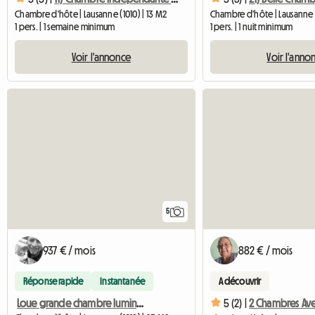
Chambre d'hôte | Lausanne (1010) | 13 M2
Chambre d'hôte | Lausanne (
1 pers. | 1 semaine minimum
1 pers. | 1 nuit minimum
Voir l'annonce
Voir l'anno
5
937 € / mois
882 € / mois
Réponse rapide
Instantanée
A découvrir
Loue grande chambre lumineuse et entièrement meublée. Style
5 (2) |