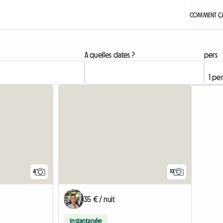
COMMENT ÇA
A quelles dates ?
pers
Accéder à l'annonce
4
10
35 € / nuit
Instantanée