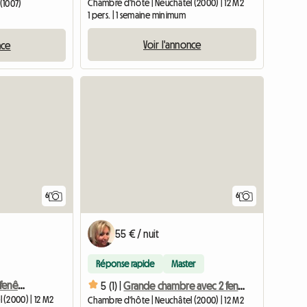
Chambre d'hôte | Neuchâtel (2000) | 12 M2
(1007)
1 pers. | 1 semaine minimum
Voir l'annonce
nce
6
6
55 € / nuit
Réponse rapide
Master
Grande chambre avec 1 fenêtre dans appartement tout neuf
5 (1) |
Grande chambre avec 2 fenêtres dans appartement tout neuf
 (2000) | 12 M2
Chambre d'hôte | Neuchâtel (2000) | 12 M2