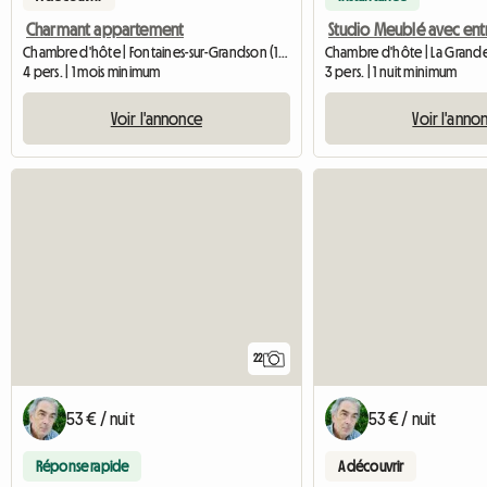
Charmant appartement
Chambre d'hôte | Fontaines-sur-Grandson (1421) | 75 M2
4 pers. | 1 mois minimum
3 pers. | 1 nuit minimum
Voir l'annonce
Voir l'anno
22
53 € / nuit
53 € / nuit
Réponse rapide
A découvrir