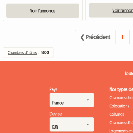
Voir l'anno
Voir l'annonce
❮ Précédent
1
Chambres d'hôtes
›
1400
Tout
Pays
Nos types d
Chambres chez
Colocations
Devise
Colivings
Chambres d'h
Logements ent