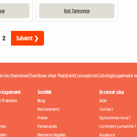
nce
Voir l'annonce
2
Suivant ❯
es les chambres
Chambres chez l'habitant
Colocations
Colivings
Logement e
e logement
Société
En savoir plus
 l'habitant
Blog
Aide
Recrutement
Contact
Presse
Qui sommes-nous ?
ôtes
Partenariats
Comment ça marche ?
iers
Mentions légales
Assurance