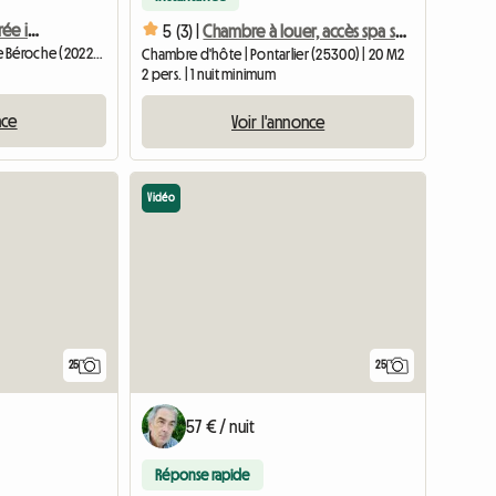
Studio Meublé avec entrée independante
5 (3) |
Chambre à louer, accès spa sur demande. Proche de la Suisse.
Chambre d'hôte | La Grande Béroche (2022) | 30 M2
Chambre d'hôte | Pontarlier (25300) | 20 M2
2 pers. | 1 nuit minimum
nce
Voir l'annonce
Vidéo
25
25
57 € / nuit
Réponse rapide