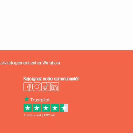
rabara
Logement entier Wirrabara
Rejoignez notre communauté !