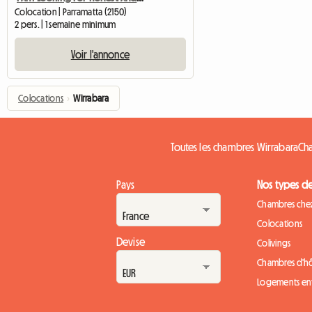
Colocation | Parramatta (2150)
2 pers. | 1 semaine minimum
Voir l'annonce
Colocations
›
Wirrabara
Toutes les chambres Wirrabara
Cha
Pays
Nos types d
Chambres chez
Colocations
Devise
Colivings
Chambres d'h
Logements ent