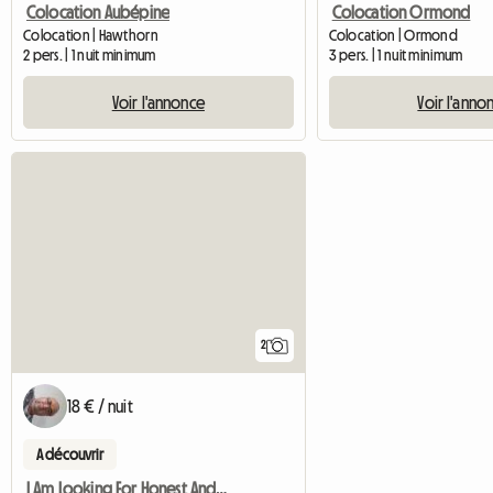
Colocation Aubépine
Colocation Ormond
Colocation | Hawthorn
Colocation | Ormond
2 pers. | 1 nuit minimum
3 pers. | 1 nuit minimum
Voir l'annonce
Voir l'anno
2
18 € / nuit
A découvrir
I Am Looking For Honest And Clean Famale