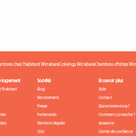
mbres chez l'habitant Wirrabara
Colivings Wirrabara
Chambres d'hôtes Wir
e logement
Société
En savoir plus
 l'habitant
Blog
Aide
Recrutement
Contact
Presse
Qui sommes-nous ?
ôtes
Partenariats
Comment ça marche ?
iers
Mentions légales
Assurance
CGU
Centre de confiance