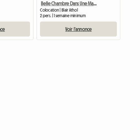
Belle Chambre Dans Une Magnifique Maison
Colocation | Blair Athol
2 pers. | 1 semaine minimum
nce
Voir l'annonce
Accéder à l'annonce