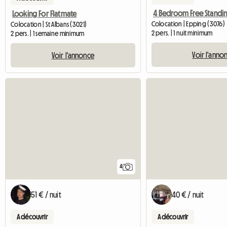
Looking For Flatmate
Colocation | Epping (3076)
Colocation | St Albans (3021)
2 pers. | 1 nuit minimum
2 pers. | 1 semaine minimum
Voir l'anno
Voir l'annonce
4
51 € / nuit
40 € / nuit
A découvrir
A découvrir