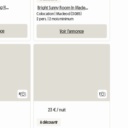
4 Bedroom Free Standing House.
Bright Sunny Room In Macleod
Colocation | Macleod (3085)
2 pers. | 2 mois minimum
nce
Voir l'annonce
Accéder 
8
1
23 € / nuit
A découvrir