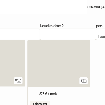
COMMENT ÇA 
A quelles dates ?
pers
12
4
673 € / mois
A découvrir