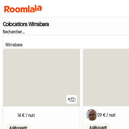
Colocations Wirrabara
Rechercher...
4
29 € / nuit
14 € / nuit
A découvrir
A découvrir