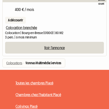
400 € / mois
A découvrir
Colocation branchée
Colocation | Bourg-en-Bresse (01000) | 80 M2
3 pers. | 6 mois minimum
Voir l'annonce
Colocations
›
Vonnas Multimédia Services
Toutes les chambres Placé
Chambres chez l'habitant Placé
Colivings Placé