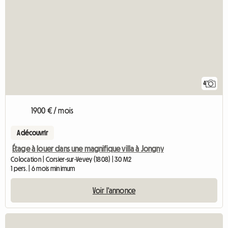
4
1900 € / mois
A découvrir
Étage à louer dans une magnifique villa à Jongny
Colocation | Corsier-sur-Vevey (1808) | 30 M2
1 pers. | 6 mois minimum
Voir l'annonce