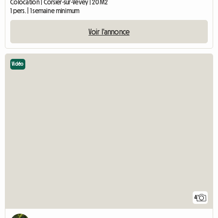
Colocation | Corsier-sur-Vevey | 20 M2
1 pers. | 1 semaine minimum
Voir l'annonce
Vidéo
4