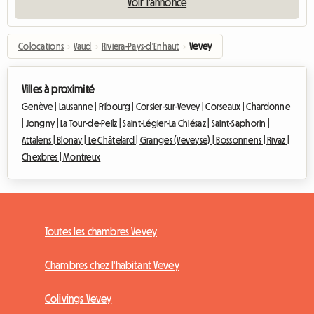
Voir l'annonce
Colocations
›
Vaud
›
Riviera-Pays-d'Enhaut
›
Vevey
Villes à proximité
Genève |
Lausanne |
Fribourg |
Corsier-sur-Vevey |
Corseaux |
Chardonne
|
Jongny |
La Tour-de-Peilz |
Saint-Légier-La Chiésaz |
Saint-Saphorin |
Attalens |
Blonay |
Le Châtelard |
Granges (Veveyse) |
Bossonnens |
Rivaz |
Chexbres |
Montreux
Toutes les chambres Vevey
Chambres chez l'habitant Vevey
Colivings Vevey