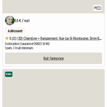
25
53 € / nuit
A découvrir
5 (2) |
32) Chambre + Rangement, Vue Lac & Montagne, 3min Bus&Métro
Colocation | Lausanne (1010) | 12 M2
1 pers. | 1 nuit minimum
Voir l'annonce
Vidéo