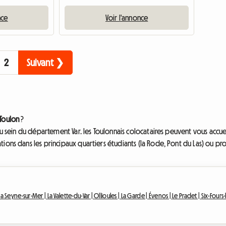
nce
Voir l'annonce
2
Suivant ❯
 Toulon
?
 au sein du département Var. les Toulonnais colocataires peuvent vous acc
ions dans les principaux quartiers étudiants (la Rode, Pont du Las) ou pro
La Seyne-sur-Mer |
La Valette-du-Var |
Ollioules |
La Garde |
Évenos |
Le Pradet |
Six-Fours-