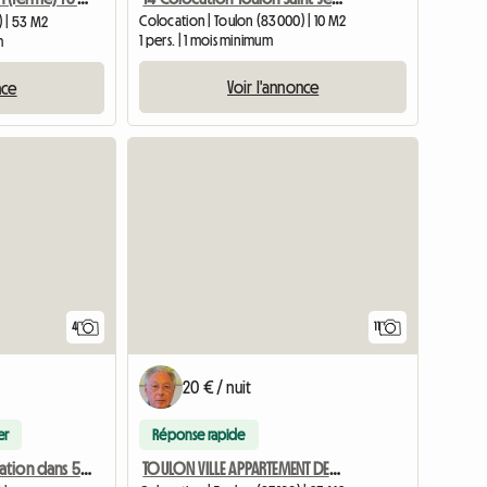
Colocation | Toulon (83000) | 10 M2
) | 53 M2
1 pers. | 1 mois minimum
m
Voir l'annonce
nce
4
11
20 € / nuit
er
Réponse rapide
TOULON VILLE APPARTEMENT DE 67 m² MEUBLÉ 4 PIÈCES 3 CHAMBRES
Chambre colocation dans 55m²