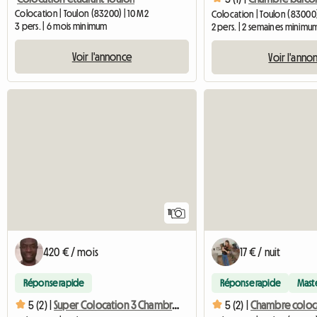
Colocation | Toulon (83200) | 10 M2
Colocation | Toulon (83000
3 pers. | 6 mois minimum
2 pers. | 2 semaines minimu
Voir l'annonce
Voir l'anno
11
420 € / mois
17 € / nuit
Réponse rapide
Réponse rapide
Mast
5 (2) |
Super Colocation 3 Chambres Toulon Proche Gare 80m2
5 (2) |