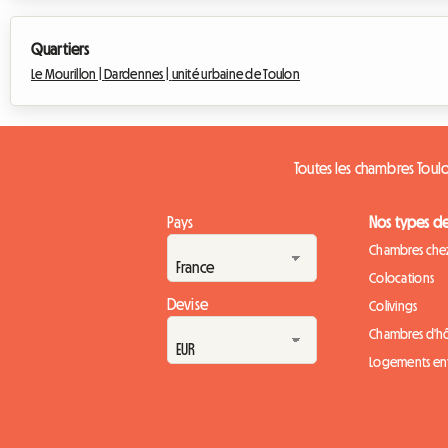
Quartiers
Le Mourillon |
Dardennes |
unité urbaine de Toulon
Toutes les chambres Toul
Pays
Nos types d
Chambres chez
Colocations
Devise
Colivings
Chambres d'h
Logements ent