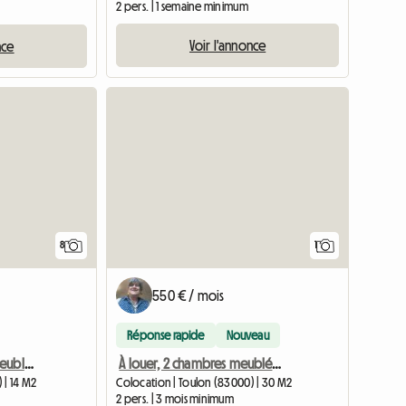
2 pers. | 1 semaine minimum
Voir l'annonce
nce
Accéder 
8
1
550 € / mois
Réponse rapide
Nouveau
Colocation étudiante meubléet Toulon centre-ville
À louer, 2 chambres meublées pour étudiant ou stagiaire
 | 14 M2
Colocation | Toulon (83000) | 30 M2
2 pers. | 3 mois minimum