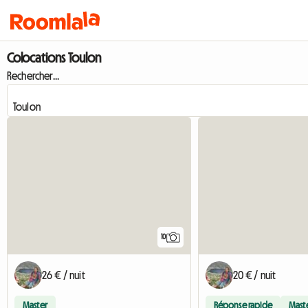
Colocations Toulon
Rechercher...
10
26 € / nuit
20 € / nuit
Master
Réponse rapide
Mast