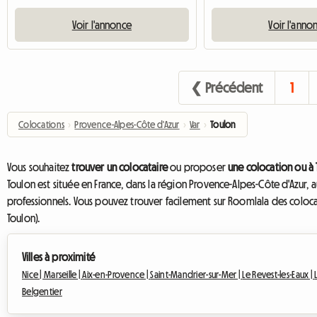
Voir l'annonce
Voir l'anno
❮ Précédent
1
Colocations
›
Provence-Alpes-Côte d'Azur
›
Var
›
Toulon
Vous souhaitez
trouver un colocataire
ou proposer
une colocation ou à
Toulon est située en France, dans la région Provence-Alpes-Côte d'Azur,
professionnels. Vous pouvez trouver facilement sur Roomlala des colocat
Toulon).
Villes à proximité
Nice |
Marseille |
Aix-en-Provence |
Saint-Mandrier-sur-Mer |
Le Revest-les-Eaux |
Belgentier