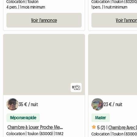
Colocation | Toulon
Colocation | Toulon (83200)
4 pers. | 1 mois minimum
1 pers. | 1 nuit minimum
Voir l'annonce
Voir l'anno
8
35 € / nuit
23 € / nuit
Réponse rapide
Master
Chambre à Louer Proche Mer Idéalement Située Et Tout Confort
5 (2) |
Colocation | Toulon (83000) | 11 M2
Colocation | Toulon (83000)