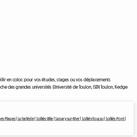
ueillir en coloc pour vos études, stages ou vos déplacements
che des grandes universités (Université de Toulon, ISEN Toulon, Kedge
les-Plages |
La Farlède |
Solliès-Ville |
Sanary-sur-Mer |
Solliès-Toucas |
Solliès-Pont |