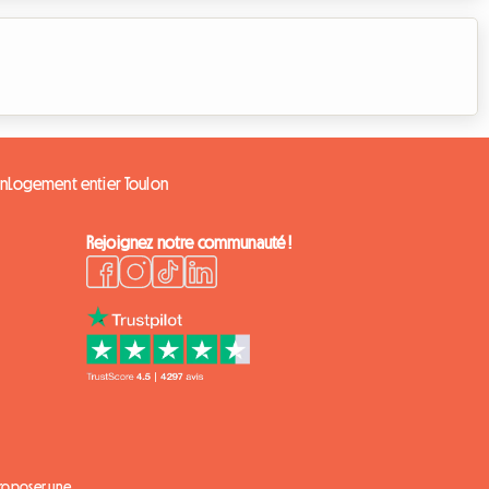
on
Logement entier Toulon
Rejoignez notre communauté !
proposer une