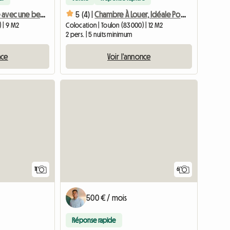
Petite chambre avec une belle vue
5 (4) |
Chambre À Louer, Idéale Pour Étudiant(e)
 | 9 M2
Colocation | Toulon (83000) | 12 M2
2 pers. | 5 nuits minimum
nce
Voir l'annonce
11
6
500 € / mois
Réponse rapide