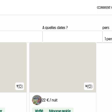
COMMENT Ç
A quelles dates ?
pers
9
16
22 € / nuit
er
Vérifié
Réponse rapide