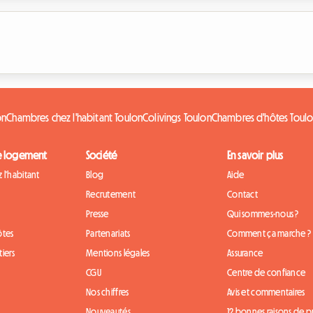
on
Chambres chez l'habitant Toulon
Colivings Toulon
Chambres d'hôtes Toul
e logement
Société
En savoir plus
 l'habitant
Blog
Aide
Recrutement
Contact
Presse
Qui sommes-nous ?
ôtes
Partenariats
Comment ça marche ?
iers
Mentions légales
Assurance
CGU
Centre de confiance
Nos chiffres
Avis et commentaires
Nouveautés
12 bonnes raisons de 