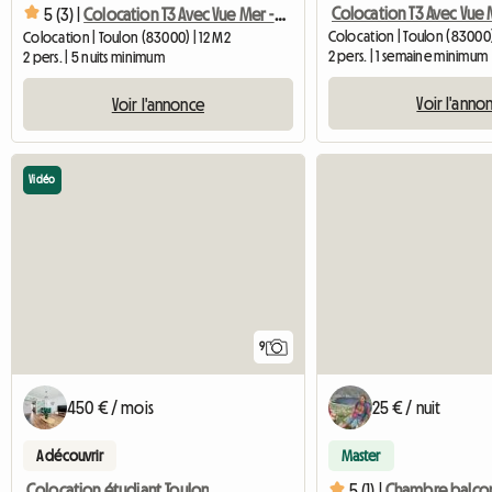
5 (3) |
Colocation T3 Avec Vue Mer - Onyx (chambre Balcon)
Colocation | Toulon (83000
Colocation | Toulon (83000) | 12 M2
2 pers. | 1 semaine minimum
2 pers. | 5 nuits minimum
Voir l'anno
Voir l'annonce
Vidéo
9
450 € / mois
25 € / nuit
A découvrir
Master
Colocation étudiant Toulon
5 (1) |