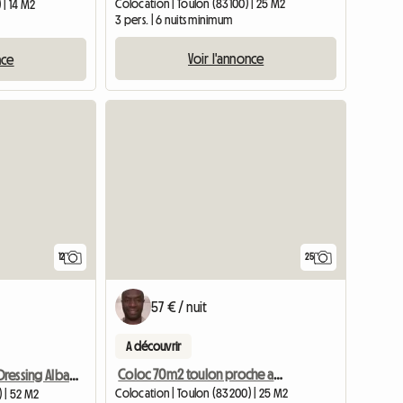
Colocation | Toulon (83100) | 25 M2
 | 14 M2
3 pers. | 6 nuits minimum
Voir l'annonce
nce
12
25
57 € / nuit
A découvrir
Coloc 70m2 toulon proche arsenal
Chambre Avec Dressing Albatros Tout Confort Idéalement Situé
Colocation | Toulon (83200) | 25 M2
 | 52 M2