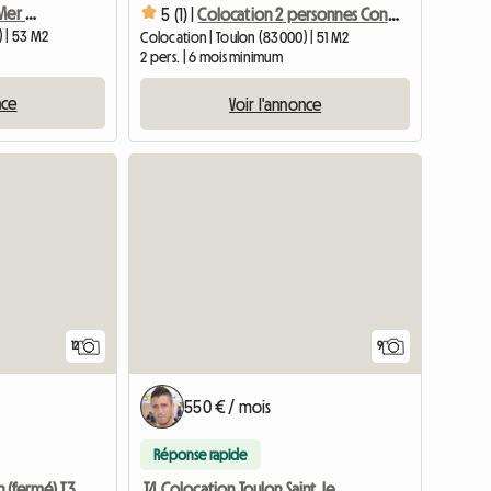
Colocation T3 Avec Vue Mer Onyx - (chambre Dressing)
5 (1) |
Colocation 2 personnes Confort et Tranquillité
) | 53 M2
Colocation | Toulon (83000) | 51 M2
2 pers. | 6 mois minimum
nce
Voir l'annonce
12
9
550 € / mois
Réponse rapide
T4 Colocation Toulon Saint Jean Neuf Proche Université
Chambre balcon (fermé) T3 Avec Vue Mer Idéalement Situé