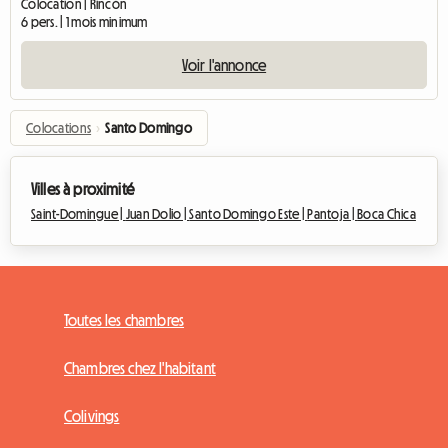
Colocation | Rincón
6 pers. | 1 mois minimum
Voir l'annonce
Colocations
›
Santo Domingo
Villes à proximité
Saint-Domingue |
Juan Dolio |
Santo Domingo Este |
Pantoja |
Boca Chica
Toutes les chambres
Chambres chez l'habitant
Colivings