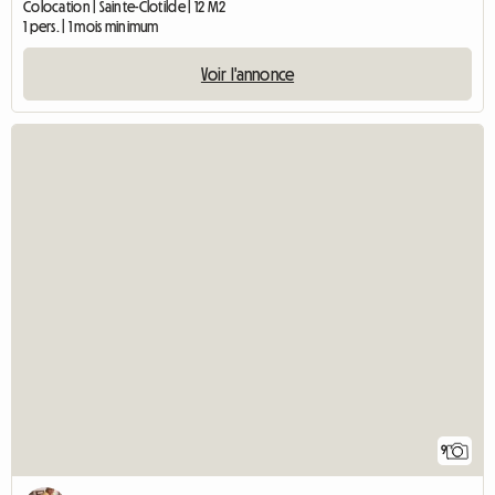
Colocation | Sainte-Clotilde | 12 M2
1 pers. | 1 mois minimum
Voir l'annonce
9