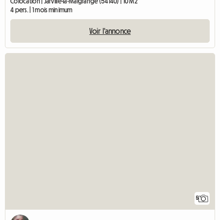
Colocation | Jarville-la-Malgrange (54140) | 10 M2
4 pers. | 1 mois minimum
Voir l'annonce
5