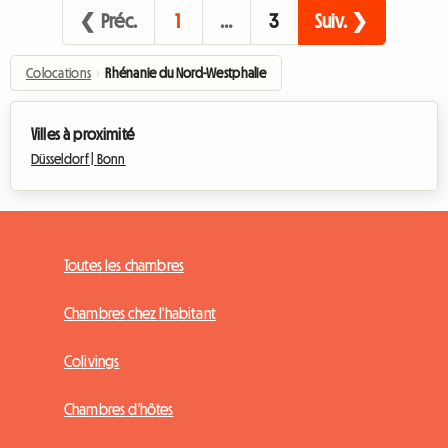
❮ Préc.
1
…
3
Suiv. ❯
Colocations
›
Rhénanie du Nord-Westphalie
Villes à proximité
Düsseldorf |
Bonn
Toutes les chambres
Chambres chez l'habitant
Colivings
Chambres d'hôtes