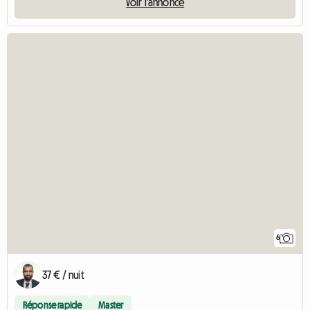
Voir l'annonce
6
37 € / nuit
Réponse rapide
Master