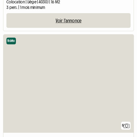
Colocation | Liège (4030) | 16 M2
3 pers. | 1 mois minimum
Voir l'annonce
Vidéo
5