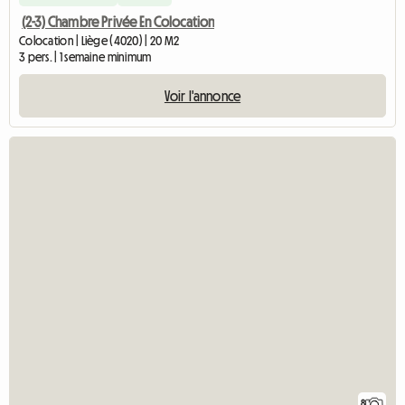
(2-3) Chambre Privée En Colocation
Colocation | Liège (4020) | 20 M2
3 pers. | 1 semaine minimum
Voir l'annonce
8