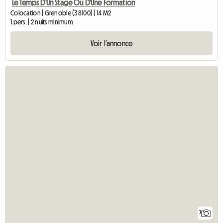
Le Temps D'Un Stage Ou D'Une Formation
Colocation | Grenoble (38100) | 14 M2
1 pers. | 2 nuits minimum
Voir l'annonce
7