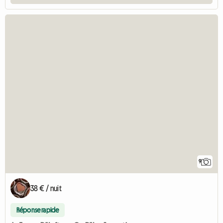
9
38 € / nuit
Réponse rapide