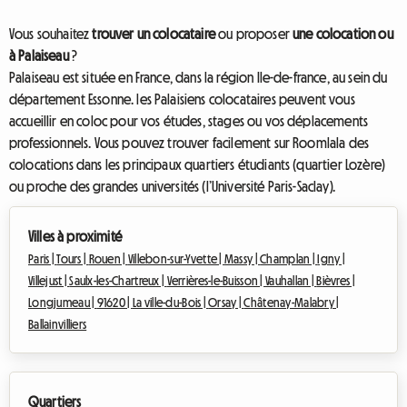
Vous souhaitez
trouver un colocataire
ou proposer
une colocation ou
à Palaiseau
?
Palaiseau est située en France, dans la région Ile-de-france, au sein du
département Essonne. les Palaisiens colocataires peuvent vous
accueillir en coloc pour vos études, stages ou vos déplacements
professionnels. Vous pouvez trouver facilement sur Roomlala des
colocations dans les principaux quartiers étudiants (quartier Lozère)
ou proche des grandes universités (l’Université Paris-Saclay).
Villes à proximité
Paris |
Tours |
Rouen |
Villebon-sur-Yvette |
Massy |
Champlan |
Igny |
Villejust |
Saulx-les-Chartreux |
Verrières-le-Buisson |
Vauhallan |
Bièvres |
Longjumeau |
91620 |
La ville-du-Bois |
Orsay |
Châtenay-Malabry |
Ballainvilliers
Quartiers