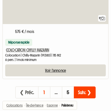
11
575 € / mois
Réponse rapide
COLOCATION CHYLLY MAZARIN
Colocation | Chilly-Mazarin (91380) | 115 M2
6 pers. | 1 mois minimum
Voir l'annonce
❮ Préc.
1
…
5
Suiv. ❯
Colocations
›
Île-de-France
›
Essonne
›
Palaiseau