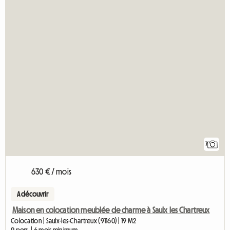
7
630 € / mois
A découvrir
Maison en colocation meublée de charme à Saulx les Chartreux
Colocation | Saulx-les-Chartreux (91160) | 19 M2
9 pers. | 6 mois minimum