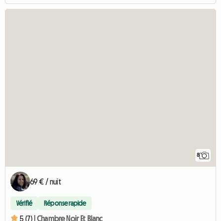
8
69 € / nuit
Vérifié
Réponse rapide
5 (7) |
Chambre Noir Et Blanc