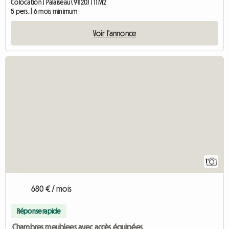
Colocation | Palaiseau (91120) | 11 M2
5 pers. | 6 mois minimum
Voir l'annonce
Accéder à l'annonc
1
680 € / mois
Réponse rapide
Chambres meublees avec accès équipées