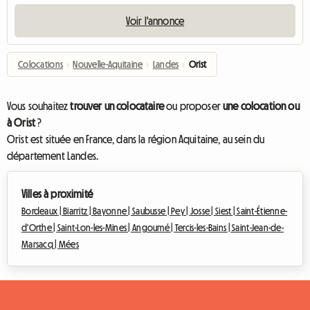
Voir l'annonce
Colocations
›
Nouvelle-Aquitaine
›
Landes
›
Orist
Vous souhaitez
trouver un colocataire
ou proposer
une colocation ou
à Orist
?
Orist est située en France, dans la région Aquitaine, au sein du
département Landes.
Villes à proximité
Bordeaux |
Biarritz |
Bayonne |
Saubusse |
Pey |
Josse |
Siest |
Saint-Étienne-
d'Orthe |
Saint-Lon-les-Mines |
Angoumé |
Tercis-les-Bains |
Saint-Jean-de-
Marsacq |
Mées