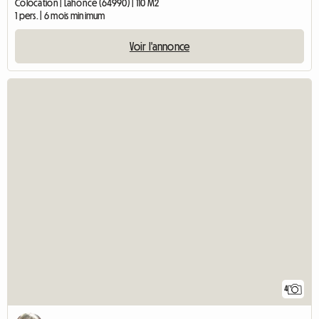
Colocation | Lahonce (64990) | 110 M2
1 pers. | 6 mois minimum
Voir l'annonce
4