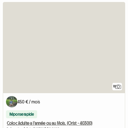
10
450 € / mois
Réponse rapide
Coloc Adulte a l'année ou au Mois. (Orist - 40300)