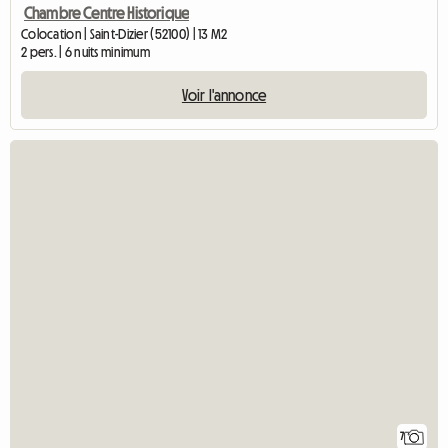
Chambre Centre Historique
Colocation | Saint-Dizier (52100) | 13 M2
2 pers. | 6 nuits minimum
Voir l'annonce
7