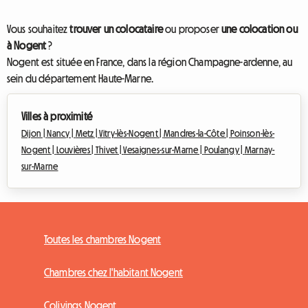
Vous souhaitez
trouver un colocataire
ou proposer
une colocation ou
à Nogent
?
Nogent est située en France, dans la région Champagne-ardenne, au
sein du département Haute-Marne.
Villes à proximité
Dijon |
Nancy |
Metz |
Vitry-lès-Nogent |
Mandres-la-Côte |
Poinson-lès-
Nogent |
Louvières |
Thivet |
Vesaignes-sur-Marne |
Poulangy |
Marnay-
sur-Marne
Toutes les chambres Nogent
Chambres chez l'habitant Nogent
Colivings Nogent