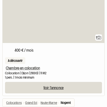
Accéder à l'annonce
1
400 € / mois
A découvrir
Chambre en colocation
Colocation | Dijon (21000) | 11 M2
1 pers. | 1 mois minimum
Voir l'annonce
Colocations
›
Grand Est
›
Haute-Marne
›
Nogent