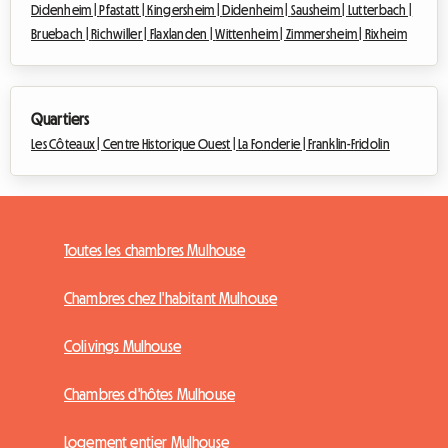
Didenheim |
Pfastatt |
Kingersheim |
Didenheim |
Sausheim |
Lutterbach |
Bruebach |
Richwiller |
Flaxlanden |
Wittenheim |
Zimmersheim |
Rixheim
Quartiers
Les Côteaux |
Centre Historique Ouest |
La Fonderie |
Franklin-Fridolin
Toutes les chambres Mulhouse
Chambres chez l'habitant Mulhouse
Colivings Mulhouse
Chambres d'hôtes Mulhouse
Logement entier Mulhouse