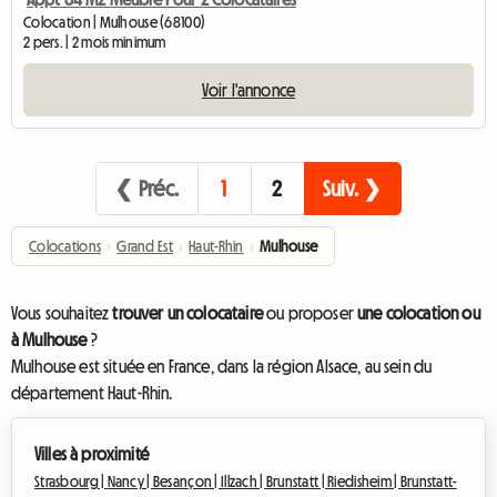
Colocation | Mulhouse (68100)
2 pers. | 2 mois minimum
Voir l'annonce
❮ Préc.
1
2
Suiv. ❯
Colocations
›
Grand Est
›
Haut-Rhin
›
Mulhouse
Vous souhaitez
trouver un colocataire
ou proposer
une colocation ou
à Mulhouse
?
Mulhouse est située en France, dans la région Alsace, au sein du
département Haut-Rhin.
Villes à proximité
Strasbourg |
Nancy |
Besançon |
Illzach |
Brunstatt |
Riedisheim |
Brunstatt-