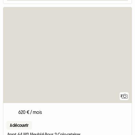
2
620 € / mois
A découvrir
Appt 64 M2 Meublé Pour 2 Colocataires