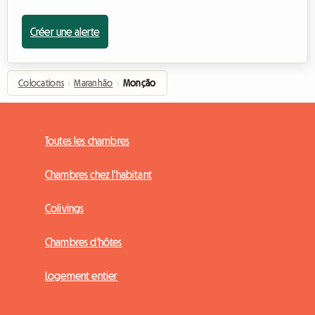
Créer une alerte
Colocations
›
Maranhão
›
Monção
Toutes les chambres
Chambres chez l'habitant
Colivings
Chambres d'hôtes
Logement entier