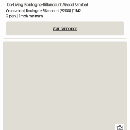
Co-Living Boulogne-Billancourt Marcel Sambat
Colocation | Boulogne-Billancourt (92100) | 11 M2
3 pers. | 1 mois minimum
Voir l'annonce
5