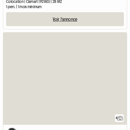
Colocation | Clamart (92140) | 28 M2
1 pers. | 1 mois minimum
Voir l'annonce
6