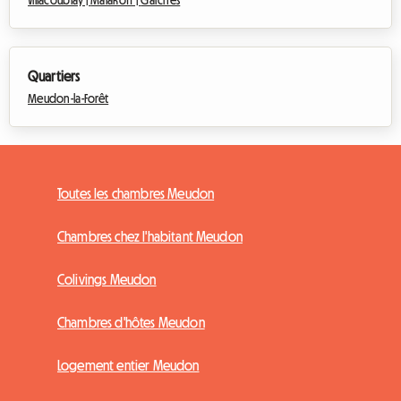
Villacoublay |
Malakoff |
Garches
Quartiers
Meudon-la-Forêt
Toutes les chambres Meudon
Chambres chez l'habitant Meudon
Colivings Meudon
Chambres d'hôtes Meudon
Logement entier Meudon