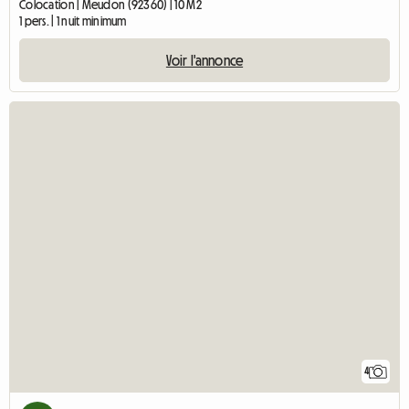
Colocation | Meudon (92360) | 10 M2
1 pers. | 1 nuit minimum
Voir l'annonce
4