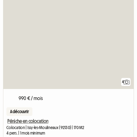
4
990 € / mois
A découvrir
Péniche en colocation
Colocation | Issy-les-Moulineaux (92130) | 170 M2
4 pers. | 1 mois minimum