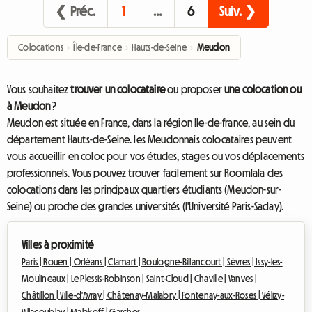
❮ Préc.
1
…
6
Suiv. ❯
Colocations
›
Île-de-France
›
Hauts-de-Seine
›
Meudon
Vous souhaitez
trouver un colocataire
ou proposer
une colocation ou
à Meudon
?
Meudon est située en France, dans la région Ile-de-france, au sein du
département Hauts-de-Seine. les Meudonnais colocataires peuvent
vous accueillir en coloc pour vos études, stages ou vos déplacements
professionnels. Vous pouvez trouver facilement sur Roomlala des
colocations dans les principaux quartiers étudiants (Meudon-sur-
Seine) ou proche des grandes universités (l'Université Paris-Saclay).
Villes à proximité
Paris |
Rouen |
Orléans |
Clamart |
Boulogne-Billancourt |
Sèvres |
Issy-les-
Moulineaux |
Le Plessis-Robinson |
Saint-Cloud |
Chaville |
Vanves |
Châtillon |
Ville-d'Avray |
Châtenay-Malabry |
Fontenay-aux-Roses |
Vélizy-