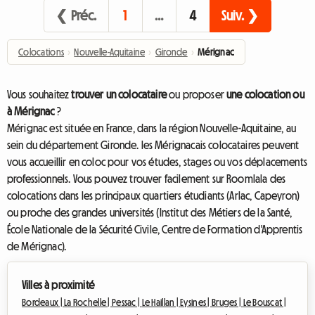
❮ Préc.
1
…
4
Suiv. ❯
Colocations
›
Nouvelle-Aquitaine
›
Gironde
›
Mérignac
Vous souhaitez
trouver un colocataire
ou proposer
une colocation ou
à Mérignac
?
Mérignac est située en France, dans la région Nouvelle-Aquitaine, au
sein du département Gironde. les Mérignacais colocataires peuvent
vous accueillir en coloc pour vos études, stages ou vos déplacements
professionnels. Vous pouvez trouver facilement sur Roomlala des
colocations dans les principaux quartiers étudiants (Arlac, Capeyron)
ou proche des grandes universités (Institut des Métiers de la Santé,
École Nationale de la Sécurité Civile, Centre de Formation d'Apprentis
de Mérignac).
Villes à proximité
Bordeaux |
La Rochelle |
Pessac |
Le Haillan |
Eysines |
Bruges |
Le Bouscat |