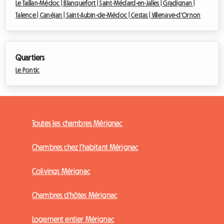
Le Taillan-Médoc |
Blanquefort |
Saint-Médard-en-Jalles |
Gradignan |
Talence |
Canéjan |
Saint-Aubin-de-Médoc |
Cestas |
Villenave-d'Ornon
Quartiers
Le Pontic
Toutes les chambres Mérignac
Chambres chez l'habitant Mérignac
Colivings Mérignac
Chambres d'hôtes Mérignac
Logement entier Mérignac