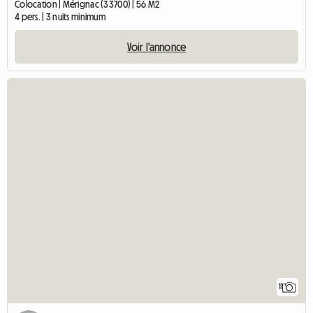
Colocation | Mérignac (33700) | 56 M2
4 pers. | 3 nuits minimum
Voir l'annonce
11