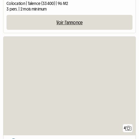
Colocation | Talence (33400) | 96 M2
3 pers. | 2 mois minimum
Voir l'annonce
4