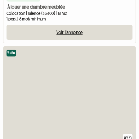
À louer une chambre meublée
Colocation | Talence (33400) | 18 M2
1 pers. | 6 mois minimum
Voir l'annonce
Vidéo
4