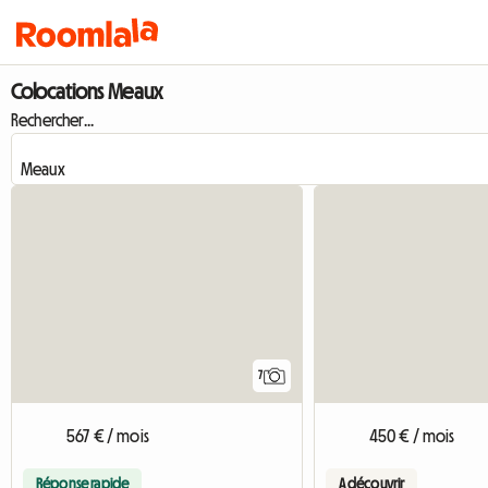
Colocations Meaux
Rechercher...
7
567 € / mois
450 € / mois
Réponse rapide
A découvrir