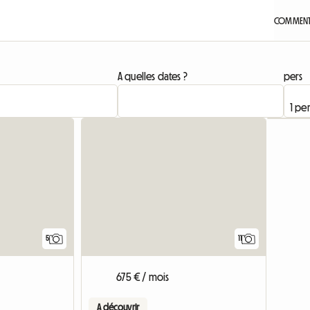
COMMENT 
A quelles dates ?
pers
5
11
675 € / mois
A découvrir