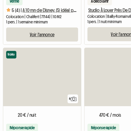
Vérifié
A découvrir
Studio À Louer Près De 
5 (4) |
A 10 mn de Disney, (S) idéal pour stages ou courtes missions
Colocation | Bailly-Romainvil
Colocation | Chalifert (77144) | 10 M2
1 pers. | 1 nuit minimum
1 pers. | 1 semaine minimum
Voir l'anno
Voir l'annonce
Vidéo
6
20 € / nuit
470 € / mois
Réponse rapide
Réponse rapide