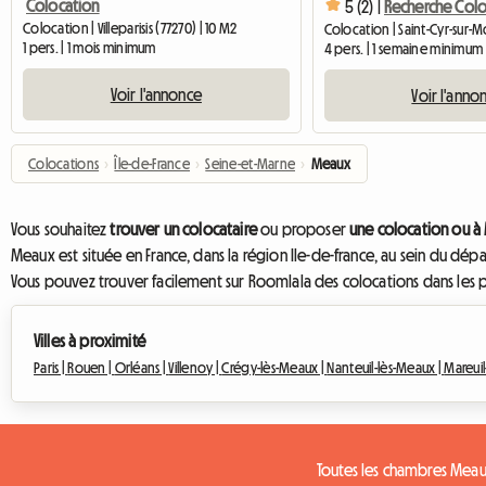
Colocation
5 (2) |
Recherche Colo
Colocation | Villeparisis (77270) | 10 M2
Colocation | Saint-Cyr-sur-M
1 pers. | 1 mois minimum
4 pers. | 1 semaine minimum
Voir l'annonce
Voir l'anno
Colocations
›
Île-de-France
›
Seine-et-Marne
›
Meaux
Vous souhaitez
trouver un colocataire
ou proposer
une colocation ou à
Meaux est située en France, dans la région Ile-de-france, au sein du dé
Vous pouvez trouver facilement sur Roomlala des colocations dans les pri
Villes à proximité
Paris |
Rouen |
Orléans |
Villenoy |
Crégy-lès-Meaux |
Nanteuil-lès-Meaux |
Mareuil
Toutes les chambres Mea