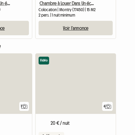
Chambres à Louer Dans Un écrin De Verdure Au Cœur De Val D'E
Chambre à Louer Dans Un écrin De Verdure Au Cœur Du Val D'Eu
)
Colocation | Montry (77450) | 15 M2
2 pers. | 1 nuit minimum
nce
Voir l'annonce
e
Vidéo
Accéder à l'annonce
1
6
20 € / nuit