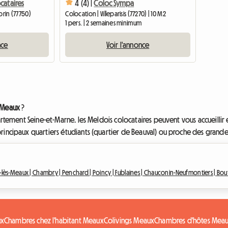
cataires
4 (4) |
Coloc Sympa
orin (77750)
Colocation | Villeparisis (77270) | 10 M2
1 pers. | 2 semaines minimum
nce
Voir l'annonce
 Meaux
?
partement Seine-et-Marne. les Meldois colocataires peuvent vous accueilli
ncipaux quartiers étudiants (quartier de Beauval) ou proche des grandes uni
-lès-Meaux |
Chambry |
Penchard |
Poincy |
Fublaines |
Chauconin-Neufmontiers |
Bou
ux
Chambres chez l'habitant Meaux
Colivings Meaux
Chambres d'hôtes Mea