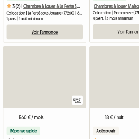
Chambres à louer Mais
3 (2) |
Chambre à Louer à La Ferte Sous Jouarre (copie)
Colocation | Pommeuse (775
Colocation | La Ferté-sous-Jouarre (77260) | 68 M2
4 pers. | 3 mois minimum
1 pers. | 1 nuit minimum
Voir l'anno
Voir l'annonce
5
560 € / mois
18 € / nuit
Réponse rapide
A découvrir