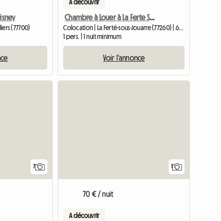
A découvrir
Disney
Chambre à Louer à La Ferte Sous Jouarre (copie)
liers (77700)
Colocation | La Ferté-sous-Jouarre (77260) | 68 M2
1 pers. | 1 nuit minimum
nce
Voir l'annonce
Accéder 
7
1
70 € / nuit
A découvrir