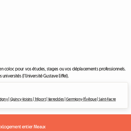
r en coloc pour vos études, stages ou vos déplacements professionnels.
versités (l’Université Gustave Eiffel).
tigny |
Quincy-Voisins |
Trilport |
Varreddes |
Germigny-l'Évêque |
Saint-Fiacre
ux
Logement entier Meaux