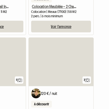
Chambre à Louer Avec Bail Individuel
Colocation Meublée – 2 Chambres Privatives à Meaux(77100)
 11 M2
Colocation | Meaux (77100) | 58 M2
2 pers. | 6 mois minimum
nce
Voir l'annonce
5
3
120 € / nuit
A découvrir