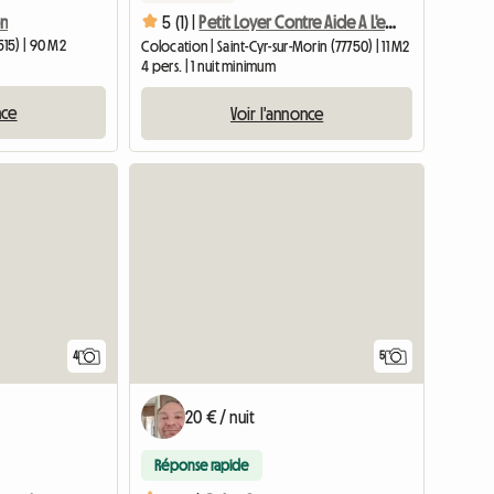
on
5 (1) |
Petit Loyer Contre Aide A L'entretien
15) | 90 M2
Colocation | Saint-Cyr-sur-Morin (77750) | 11 M2
4 pers. | 1 nuit minimum
nce
Voir l'annonce
4
5
20 € / nuit
Réponse rapide