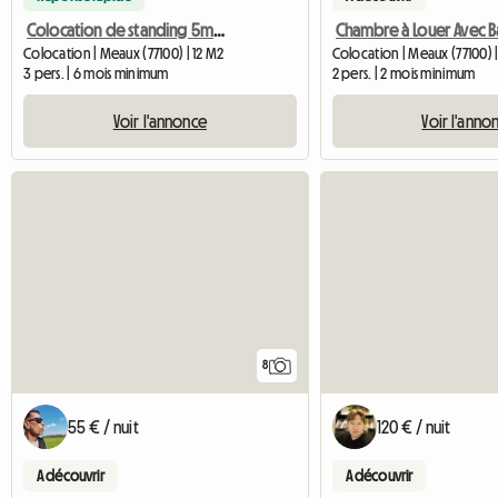
Colocation de standing 5mn hôpital Meaux
Colocation | Meaux (77100) | 12 M2
Colocation | Meaux (77100) |
3 pers. | 6 mois minimum
2 pers. | 2 mois minimum
Voir l'annonce
Voir l'anno
8
55 € / nuit
120 € / nuit
A découvrir
A découvrir