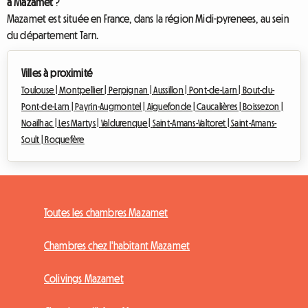
à Mazamet
?
Mazamet est située en France, dans la région Midi-pyrenees, au sein
du département Tarn.
Villes à proximité
Toulouse |
Montpellier |
Perpignan |
Aussillon |
Pont-de-Larn |
Bout-du-
Pont-de-Larn |
Payrin-Augmontel |
Aiguefonde |
Caucalières |
Boissezon |
Noailhac |
Les Martys |
Valdurenque |
Saint-Amans-Valtoret |
Saint-Amans-
Soult |
Roquefère
Toutes les chambres Mazamet
Chambres chez l'habitant Mazamet
Colivings Mazamet