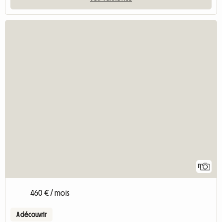
11
460 € / mois
A découvrir