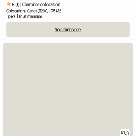
5 (1) |
Chambre colocation
Colocation | Canet (11200) | 35 M2
1 pers. | 1 nuit minimum
Voir l'annonce
8