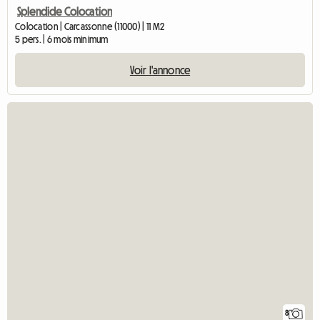
Splendide Colocation
Colocation | Carcassonne (11000) | 11 M2
5 pers. | 6 mois minimum
Voir l'annonce
8