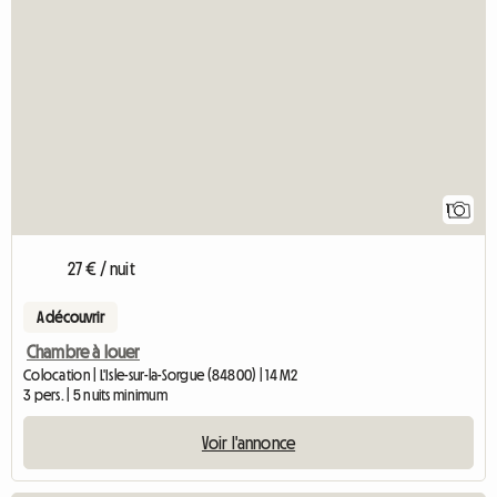
1
27 € / nuit
A découvrir
Chambre à louer
Colocation | L'Isle-sur-la-Sorgue (84800) | 14 M2
3 pers. | 5 nuits minimum
Voir l'annonce