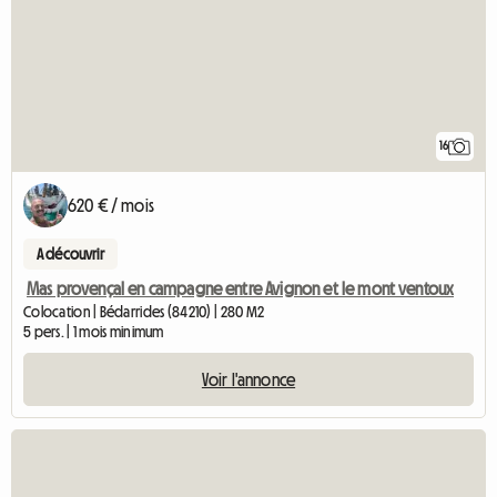
16
620 € / mois
A découvrir
Mas provençal en campagne entre Avignon et le mont ventoux
Colocation | Bédarrides (84210) | 280 M2
5 pers. | 1 mois minimum
Voir l'annonce
Accéder à 