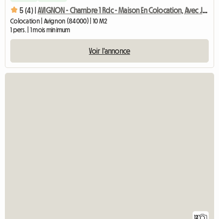
5 (4) |
AVIGNON - Chambre 1 Rdc - Maison En Colocation, Avec Jardin
Colocation | Avignon (84000) | 10 M2
1 pers. | 1 mois minimum
Voir l'annonce
12