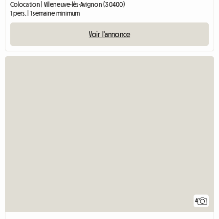
Colocation | Villeneuve-lès-Avignon (30400)
1 pers. | 1 semaine minimum
Voir l'annonce
4