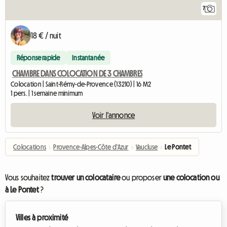
7
18 € / nuit
Réponse rapide
Instantanée
CHAMBRE DANS COLOCATION DE 3 CHAMBRES
Colocation | Saint-Rémy-de-Provence (13210) | 16 M2
1 pers. | 1 semaine minimum
Voir l'annonce
Colocations
›
Provence-Alpes-Côte d'Azur
›
Vaucluse
›
Le Pontet
Vous souhaitez
trouver un colocataire
ou proposer
une colocation ou
à Le Pontet
?
Villes à proximité