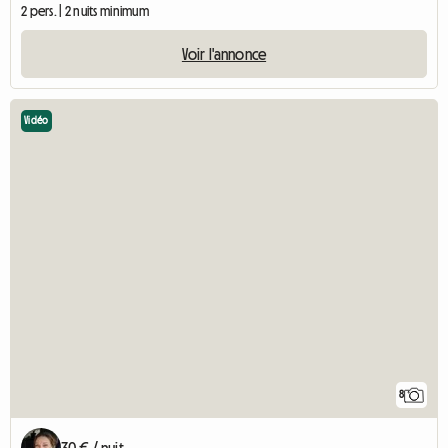
2 pers. | 2 nuits minimum
Voir l'annonce
Vidéo
8
30 € / nuit