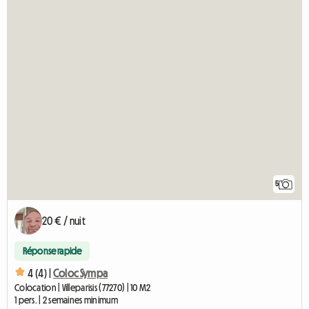
5
20 € / nuit
Réponse rapide
4 (4) |
Coloc Sympa
Colocation | Villeparisis (77270) | 10 M2
1 pers. | 2 semaines minimum