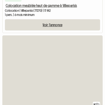
Colocation meublée haut de gamme à Villeparisis
Colocation | Villeparisis (77270) | 17 M2
1 pers. | 6 mois minimum
Voir l'annonce
9