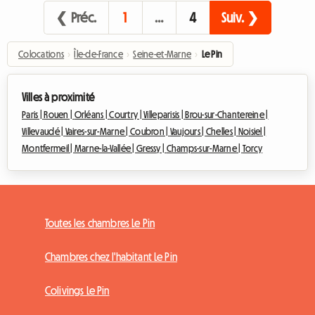
❮ Préc.
1
…
4
Suiv. ❯
Colocations
›
Île-de-France
›
Seine-et-Marne
›
Le Pin
Villes à proximité
Paris |
Rouen |
Orléans |
Courtry |
Villeparisis |
Brou-sur-Chantereine |
Villevaudé |
Vaires-sur-Marne |
Coubron |
Vaujours |
Chelles |
Noisiel |
Montfermeil |
Marne-la-Vallée |
Gressy |
Champs-sur-Marne |
Torcy
Toutes les chambres Le Pin
Chambres chez l'habitant Le Pin
Colivings Le Pin