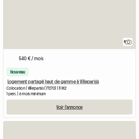
8
540 € / mois
Nouveau
Logement partagé haut de gamme à Villeparisis
Colocation | Villeparisis (77270) | 11 M2
1 pers. | 6 mois minimum
Voir l'annonce