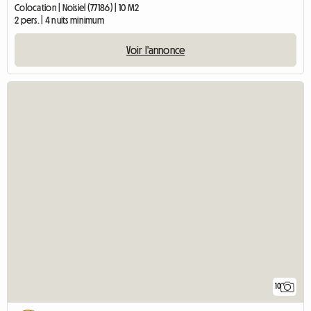
Colocation | Noisiel (77186) | 10 M2
2 pers. | 4 nuits minimum
Voir l'annonce
10