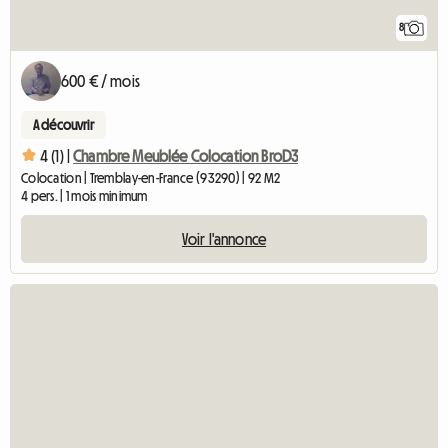
8
600 € / mois
A découvrir
4 (1) |
Chambre Meublée Colocation BroD3
Colocation | Tremblay-en-France (93290) | 92 M2
4 pers. | 1 mois minimum
Voir l'annonce