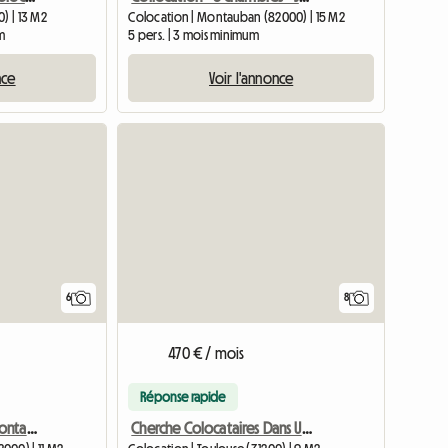
) | 13 M2
Colocation | Montauban (82000) | 15 M2
m
5 pers. | 3 mois minimum
nce
Voir l'annonce
6
8
470 € / mois
Réponse rapide
Colocation meublée, Montauban dans maison, 5 Chambres
Cherche Colocataires Dans Une Maison Avec Jardin.