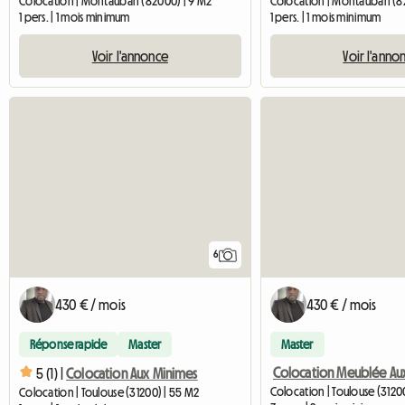
Colocation | Montauban (82000) | 9 M2
Colocation | Montauban (82
1 pers. | 1 mois minimum
1 pers. | 1 mois minimum
Voir l'annonce
Voir l'anno
6
430 € / mois
430 € / mois
Réponse rapide
Master
Master
5 (1) |
Colocation Aux Minimes
Colocation | Toulouse (3120
Colocation | Toulouse (31200) | 55 M2