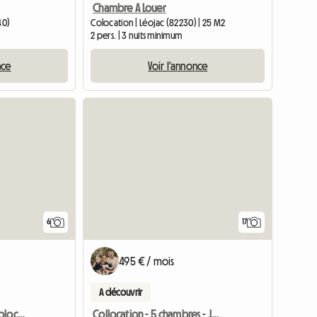
Chambre A Louer
40)
Colocation | Léojac (82230) | 25 M2
2 pers. | 3 nuits minimum
nce
Voir l'annonce
6
17
495 € / mois
A découvrir
Chambre à louer dans colocation de standing
Collocation - 5 chambres - Jardin- Piscine privée