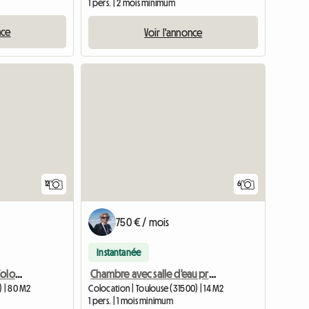
1 pers. | 2 mois minimum
nce
Voir l'annonce
12
6
750 € / mois
Instantanée
Appartement Entier En Colocation 3 Chambres à Blagnac
Chambre avec salle d'eau privative dans maison en Toulouse
) | 80 M2
Colocation | Toulouse (31500) | 14 M2
1 pers. | 1 mois minimum