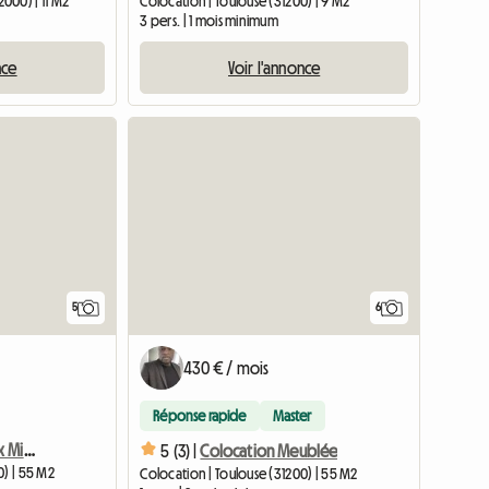
000) | 11 M2
Colocation | Toulouse (31200) | 9 M2
3 pers. | 1 mois minimum
nce
Voir l'annonce
5
6
430 € / mois
Réponse rapide
Master
Colocation Meublée Aux Minimes
5 (3) |
Colocation Meublée
0) | 55 M2
Colocation | Toulouse (31200) | 55 M2