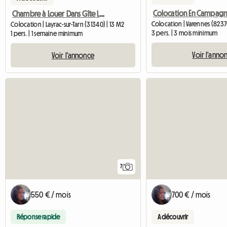
Colocation En Campag
Chambre à Louer Dans Gîte LE PESCAYRAS Avec Wifi
Colocation | Varennes (8237
Colocation | Layrac-sur-Tarn (31340) | 13 M2
3 pers. | 3 mois minimum
1 pers. | 1 semaine minimum
Voir l'anno
Voir l'annonce
7
550 € / mois
700 € / mois
Réponse rapide
A découvrir