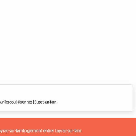
sur-Tescou |
Varennes |
Buzet-sur-Tarn
yrac-sur-Tarn
Logement entier Layrac-sur-Tarn