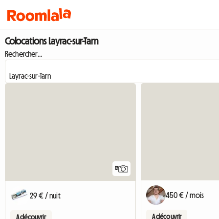
Colocations Layrac-sur-Tarn
Rechercher...
12
450 € / mois
29 € / nuit
A découvrir
A découvrir