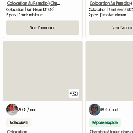
Colocation Au Paradis:-) Chambre 3
Colocation Au Paradis:-)
Colocation | Saint-Jean (31240)
Colocation | Saint-Jean (312
2 pers. | 1 mois minimum
2 pers. | 1 mois minimum
Voir l'annonce
Voir l'anno
4
30 € / nuit
18 € / nuit
A découvrir
Réponse rapide
Colocation