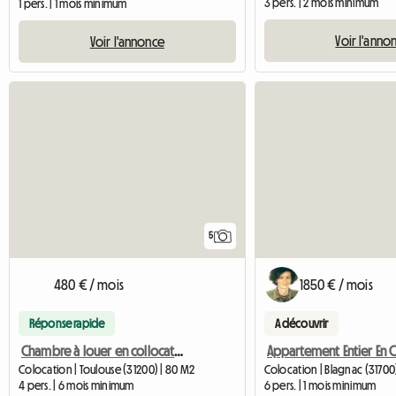
3 pers. | 2 mois minimum
1 pers. | 1 mois minimum
Voir l'anno
Voir l'annonce
5
480 € / mois
1850 € / mois
Réponse rapide
A découvrir
Chambre à louer en collocation aux Mazades
Colocation | Toulouse (31200) | 80 M2
Colocation | Blagnac (31700
4 pers. | 6 mois minimum
6 pers. | 1 mois minimum