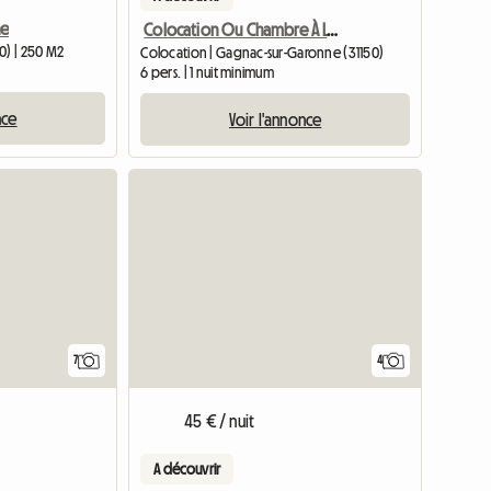
ne
Colocation Ou Chambre À Louer
0) | 250 M2
Colocation | Gagnac-sur-Garonne (31150)
6 pers. | 1 nuit minimum
nce
Voir l'annonce
7
4
45 € / nuit
A découvrir