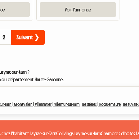
nce
Voir l'annonce
2
Suivant ❯
Layrac-sur-tarn
?
sein du département Haute-Garonne.
ur-Tarn |
Montvalen |
Villematier |
Villemur-sur-Tarn |
Bessières |
Roquemaure |
Beauvais-
chez l'habitant Layrac-sur-Tarn
Colivings Layrac-sur-Tarn
Chambres d'hôtes La