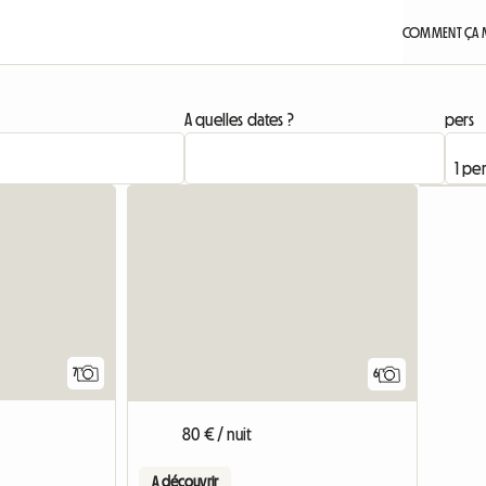
COMMENT ÇA 
A quelles dates ?
pers
7
6
80 € / nuit
A découvrir