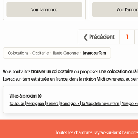
Voir l'annonce
Voir l'anno
❮ Précédent
1
Colocations
›
Occitanie
›
Haute-Garonne
›
Layrac-sur-Tarn
Vous souhaitez
trouver un colocataire
ou proposer
une colocation ou à 
Layrac-sur-tarn est située en France, dans la région Midi-pyrenees, au 
Villes à proximité
Toulouse |
Perpignan |
Béziers |
Bondigoux |
La Magdelaine-sur-Tarn |
Mirepoix-s
Toutes les chambres Layrac-sur-Tarn
Chambres 