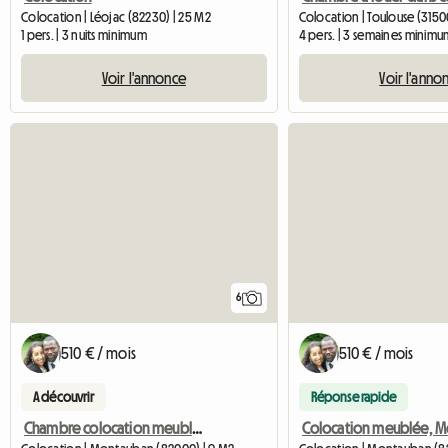
Colocation | Léojac (82230) | 25 M2
Colocation | Toulouse (31500
1 pers. | 3 nuits minimum
4 pers. | 3 semaines minimu
Voir l'annonce
Voir l'anno
6
510 € / mois
510 € / mois
A découvrir
Réponse rapide
Chambre colocation meuble montauban - proche université