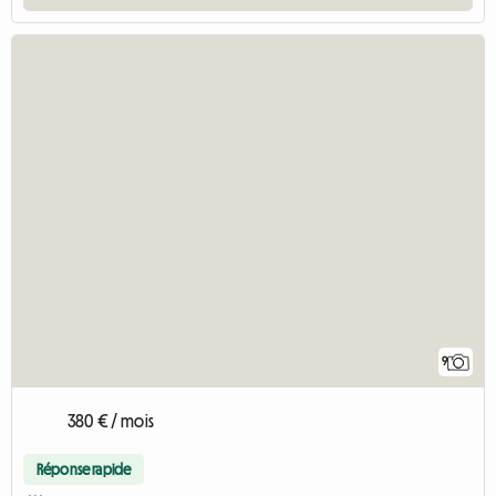
9
380 € / mois
Réponse rapide