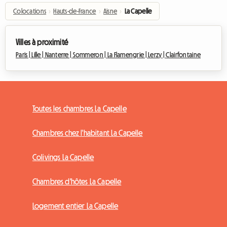
Colocations
›
Hauts-de-France
›
Aisne
›
La Capelle
Villes à proximité
Paris |
Lille |
Nanterre |
Sommeron |
La Flamengrie |
Lerzy |
Clairfontaine
Toutes les chambres La Capelle
Chambres chez l'habitant La Capelle
Colivings La Capelle
Chambres d'hôtes La Capelle
Logement entier La Capelle