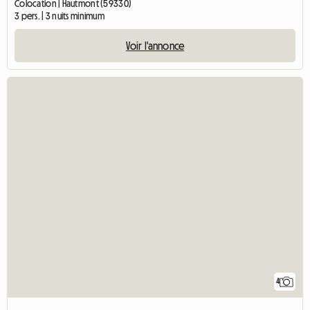
Colocation | Hautmont (59330)
3 pers. | 3 nuits minimum
Voir l'annonce
4