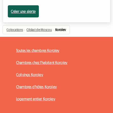
Créer une alerte
Colocations
›
Oblast de Moscou
›
Korolev
Toutes les chambres Korolev
Chambres chez l'habitant Korolev
Colivings Korolev
Chambres d'hôtes Korolev
Logement entier Korolev