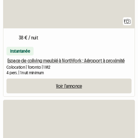
1
38 € / nuit
Instantanée
Espace de coliving meublé à NorthYork ; Aéroport à proximité
Colocation | Toronto | 1 M2
4 pers. | 1 nuit minimum
Voir l'annonce