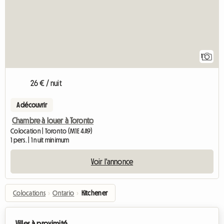
1
26 € / nuit
A découvrir
Chambre à louer à Toronto
Colocation | Toronto (M1E 4A9)
1 pers. | 1 nuit minimum
Voir l'annonce
Colocations
›
Ontario
›
Kitchener
Villes à proximité