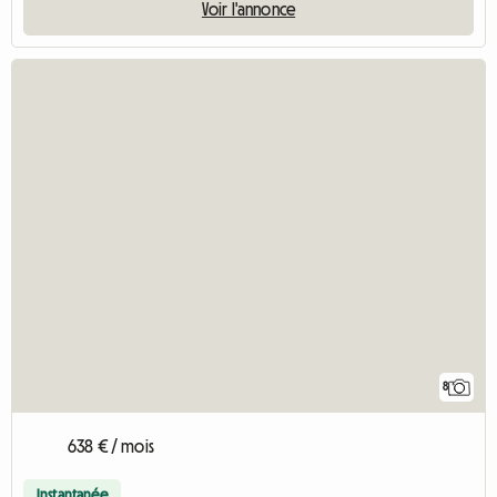
Voir l'annonce
8
638 € / mois
Instantanée