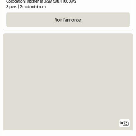
Colocation | Kitchener (N2M 5A8) | 1000 M2
3 pers. | 2 mois minimum
Voir l'annonce
10