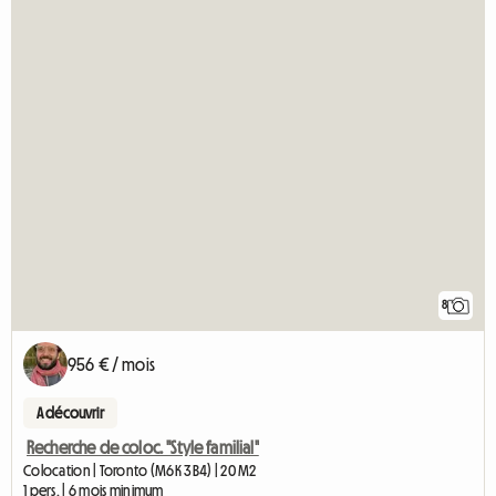
8
956 € / mois
A découvrir
Recherche de coloc. "Style familial"
Colocation | Toronto (M6K 3B4) | 20 M2
1 pers. | 6 mois minimum