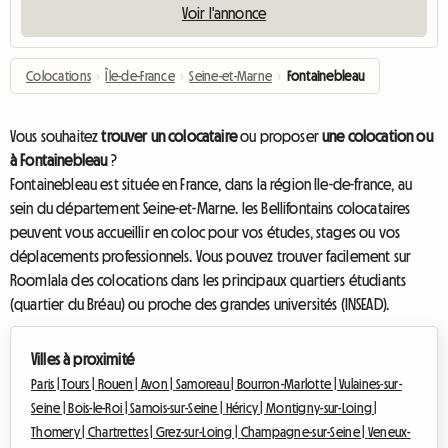
Voir l'annonce
Colocations
›
Île-de-France
›
Seine-et-Marne
›
Fontainebleau
Vous souhaitez
trouver un colocataire
ou proposer
une colocation ou
à Fontainebleau
?
Fontainebleau est située en France, dans la région Ile-de-france, au
sein du département Seine-et-Marne. les Bellifontains colocataires
peuvent vous accueillir en coloc pour vos études, stages ou vos
déplacements professionnels. Vous pouvez trouver facilement sur
Roomlala des colocations dans les principaux quartiers étudiants
(quartier du Bréau) ou proche des grandes universités (INSEAD).
Villes à proximité
Paris |
Tours |
Rouen |
Avon |
Samoreau |
Bourron-Marlotte |
Vulaines-sur-
Seine |
Bois-le-Roi |
Samois-sur-Seine |
Héricy |
Montigny-sur-Loing |
Thomery |
Chartrettes |
Grez-sur-Loing |
Champagne-sur-Seine |
Veneux-