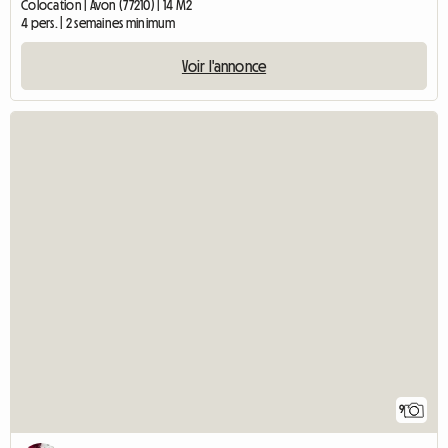
Colocation | Avon (77210) | 14 M2
4 pers. | 2 semaines minimum
Voir l'annonce
9