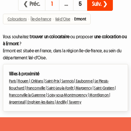
❮ Préc.
1
…
5
Suiv. ❯
Colocations
›
Île-de-France
›
Val-d'Oise
›
Ermont
Vous souhaitez
trouver un colocataire
ou proposer
une colocation ou
à Ermont
?
Ermont est située en France, dans la région Ile-de-france, au sein du
département Val-d'Oise.
Villes à proximité
Paris |
Rouen |
Orléans |
Saint-Prix |
Sannois |
Eaubonne |
Le Plessis-
Bouchard |
Franconville |
Saint-Leu-la-Forêt |
Margency |
Saint-Gratien |
Franconville la Garenne |
Soisy-sous-Montmorency |
Montlignon |
Argenteuil |
Enghien-les-Bains |
Andilly |
Taverny