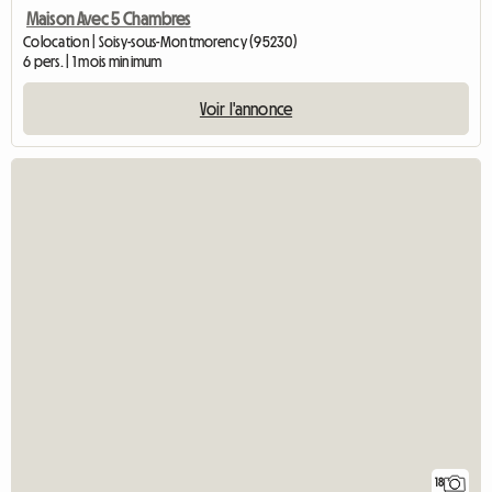
Maison Avec 5 Chambres
Colocation | Soisy-sous-Montmorency (95230)
6 pers. | 1 mois minimum
Voir l'annonce
18