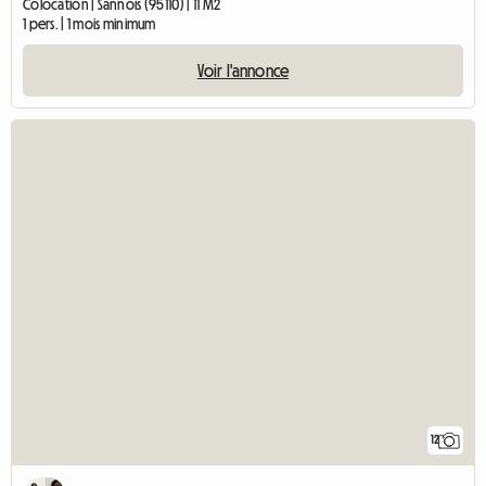
Colocation | Sannois (95110) | 11 M2
1 pers. | 1 mois minimum
Voir l'annonce
12