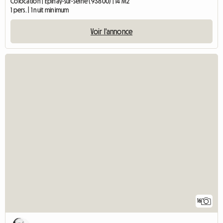
Colocation | Épinay-sur-Seine (93800) | 14 M2
1 pers. | 1 nuit minimum
Voir l'annonce
16