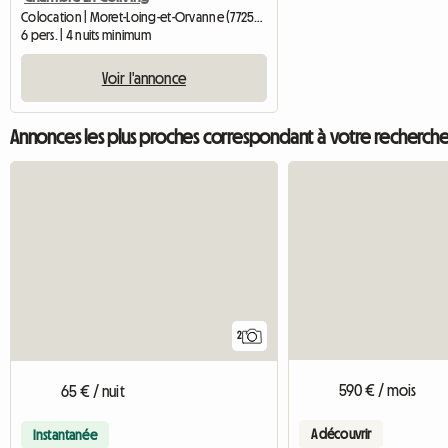
Colocation | Moret-Loing-et-Orvanne (77250) | 135 M2
6 pers. | 4 nuits minimum
Voir l'annonce
Annonces les plus proches correspondant à votre recherch
2
590 € / mois
65 € / nuit
A découvrir
Instantanée