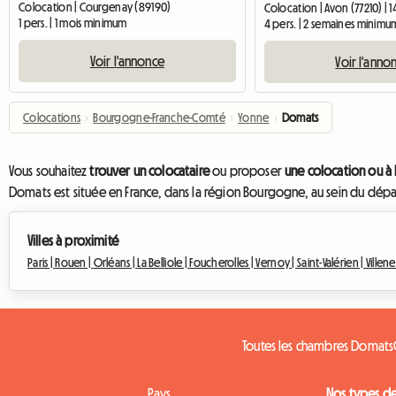
Colocation | Courgenay (89190)
Colocation | Avon (77210) | 
1 pers. | 1 mois minimum
4 pers. | 2 semaines minimu
Voir l'annonce
Voir l'anno
Colocations
›
Bourgogne-Franche-Comté
›
Yonne
›
Domats
Vous souhaitez
trouver un colocataire
ou proposer
une colocation ou à
Domats est située en France, dans la région Bourgogne, au sein du dé
Villes à proximité
Paris |
Rouen |
Orléans |
La Belliole |
Foucherolles |
Vernoy |
Saint-Valérien |
Villen
Toutes les chambres Domats
Pays
Nos types d