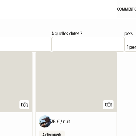
COMMENT Ç
A quelles dates ?
pers
Accéder à l'annonce
1
4
35 € / nuit
A découvrir