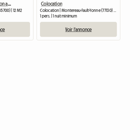
Chambre dans une maison au calme à Villemandeur. (RDC 12 m2)
Colocation
45700) | 12 M2
Colocation | Montereau-Fault-Yonne (77130) | 13 M2
1 pers. | 1 nuit minimum
nce
Voir l'annonce