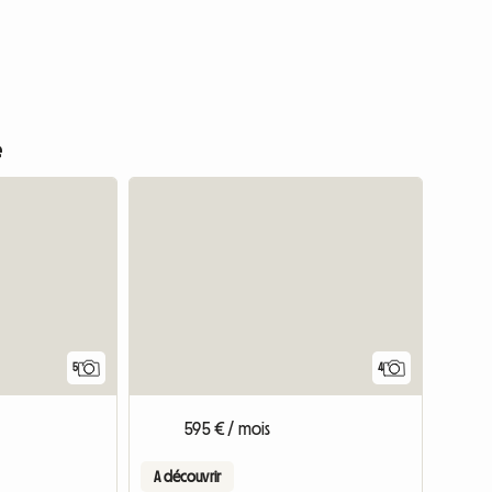
e
Accéder à l'annonce
5
4
595 € / mois
A découvrir