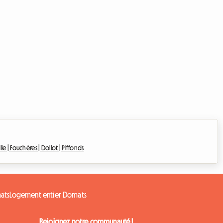
lle |
Fouchères |
Dollot |
Piffonds
ats
Logement entier Domats
Rejoignez notre communauté !