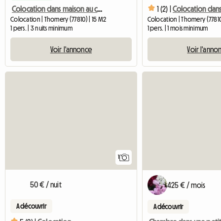
1 (2) |
Colocation dan
Colocation dans maison au calme
Colocation | Thomery (77810) | 15 M2
Colocation | Thomery (77810
1 pers. | 3 nuits minimum
1 pers. | 1 mois minimum
Voir l'annonce
Voir l'anno
Accéder à l'annonce
1
50 € / nuit
425 € / mois
A découvrir
A découvrir