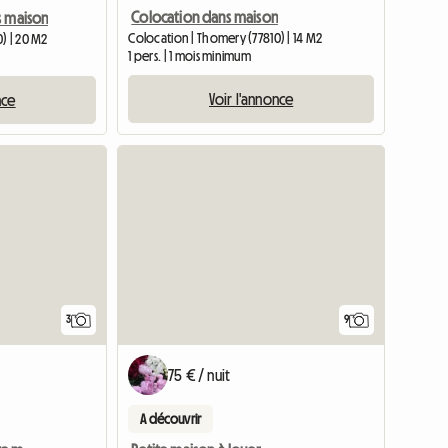
Colocation dans maison
s maison
Colocation | Thomery (77810) | 14 M2
) | 20 M2
1 pers. | 1 mois minimum
Voir l'annonce
nce
3
9
75 € / nuit
A découvrir