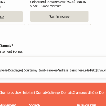
Colocation | Fontainebleau (77300) | 240 M2
14 M2
5 pers. | 3 mois minimum
m
Voir l'annonce
nce
 Domats
?
partement Yonne.
euve-la-Dondagre |
Courtenay |
Saint-Hilaire-les-Andrésis |
Bazoches-sur-le-Betz |
Ervauvi
Chambres chez l'habitant Domats
Colivings Domats
Chambres d'hôtes Dom
e logement
Société
En savoir plus