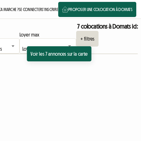
A MARCHE ?
SE CONNECTER
S'INSCRIRE
PROPOSER UNE COLOCATION À DOMATS
7 colocations à Domats ici:
Loyer max
+ filtres
Voir les 7 annonces sur la carte
Accéder à l'annonce