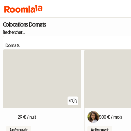
Colocations Domats
Rechercher...
4
29 € / nuit
500 € / mois
A découvrir
A découvrir