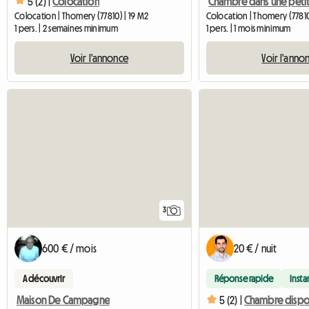
5 (2) |
Colocation
Colocation | Thomery (77810
Colocation | Thomery (77810) | 19 M2
1 pers. | 1 mois minimum
1 pers. | 2 semaines minimum
Voir l'anno
Voir l'annonce
3
600 € / mois
20 € / nuit
A découvrir
Réponse rapide
Inst
Maison De Campagne
5 (2) |