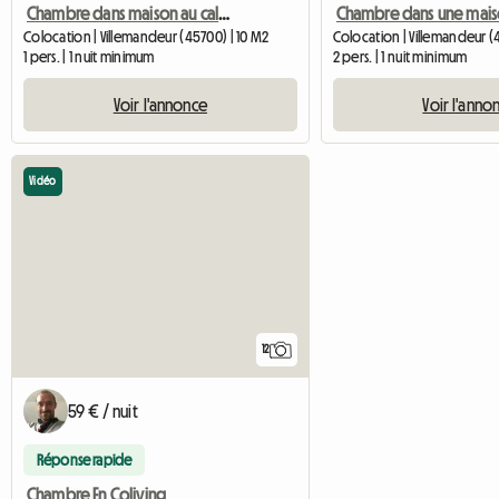
Chambre dans maison au calme à Villemandeur. (étage chemin)
Colocation | Villemandeur (45700) | 10 M2
Colocation | Villemandeur (
1 pers. | 1 nuit minimum
2 pers. | 1 nuit minimum
Voir l'annonce
Voir l'anno
Vidéo
12
59 € / nuit
Réponse rapide
Chambre En Coliving