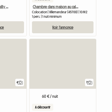
Colocation Au Calme Amilly Stade
Chambre dans maison au calme à Villemandeur. (étage jardin)
Colocation | Villemandeur (45700) | 10 M2
1 pers. | 1 nuit minimum
nce
Voir l'annonce
4
7
60 € / nuit
A découvrir