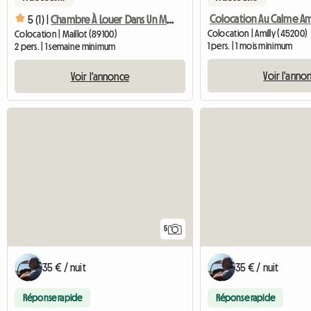
5 (1) |
Chambre À Louer Dans Un Moulin
Colocation | Amilly (45200)
Colocation | Maillot (89100)
1 pers. | 1 mois minimum
2 pers. | 1 semaine minimum
Voir l'anno
Voir l'annonce
5
35 € / nuit
35 € / nuit
Réponse rapide
Réponse rapide