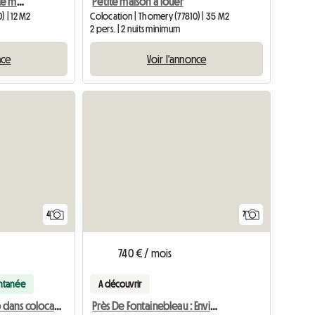
Chambre dans une petite maison avec une colocataire
Petite maison à louer
) | 12 M2
Colocation | Thomery (77810) | 35 M2
2 pers. | 2 nuits minimum
nce
Voir l'annonce
Accéder à l
4
7
740 € / mois
antanée
A découvrir
Près De Fontainebleau : Envie D’une Colocation Dans Une Gran
Chambre dispo dans colocation proche Fontainebleau