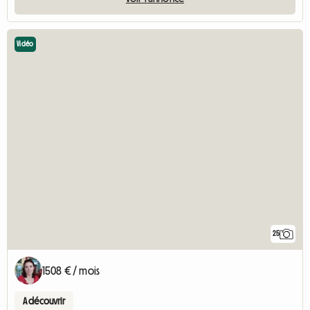
Vidéo
25
1508 € / mois
A découvrir