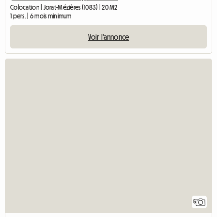
Colocation | Jorat-Mézières (1083) | 20 M2
1 pers. | 6 mois minimum
Voir l'annonce
5