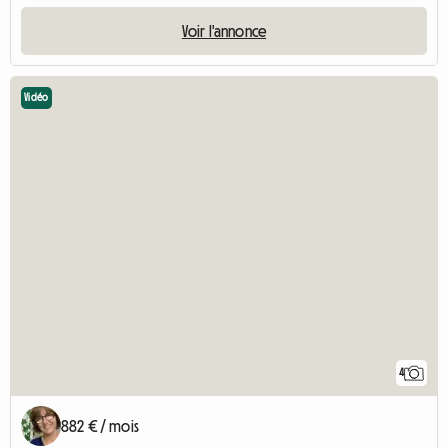
Voir l'annonce
Vidéo
4
882 € / mois