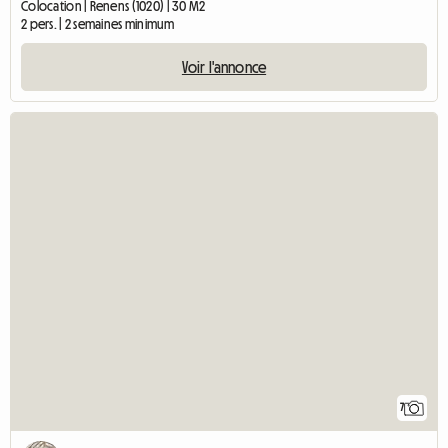
Colocation | Renens (1020) | 30 M2
2 pers. | 2 semaines minimum
Voir l'annonce
7