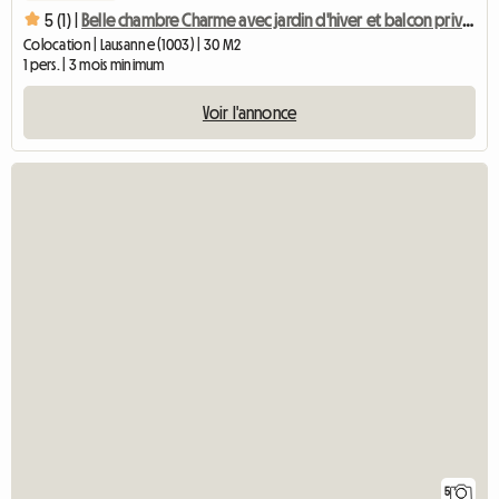
5 (1) |
Belle chambre Charme avec jardin d'hiver et balcon privés
Colocation | Lausanne (1003) | 30 M2
1 pers. | 3 mois minimum
Voir l'annonce
5