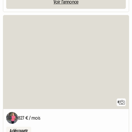
Voir l'annonce
8
827 € / mois
A découvrir