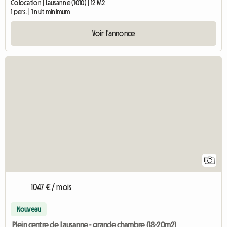
Colocation | Lausanne (1010) | 12 M2
1 pers. | 1 nuit minimum
Voir l'annonce
Accéder à l'annonc
1
1047 € / mois
Nouveau
Plein centre de Lausanne - grande chambre (18-20m2)