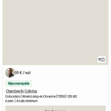
12
59 € / nuit
Réponse rapide
Chambre En Coliving
Colocation | Moret-Loing-et-Orvanne (77250) | 135 M2
6 pers. | 4 nuits minimum