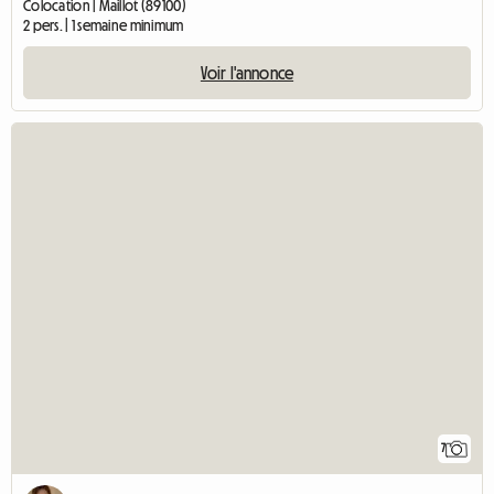
Colocation | Maillot (89100)
2 pers. | 1 semaine minimum
Voir l'annonce
7