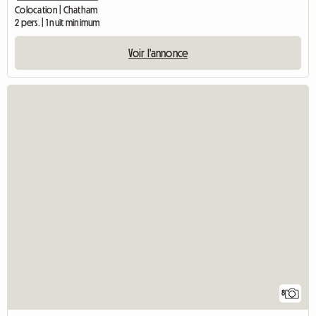
Colocation | Chatham
2 pers. | 1 nuit minimum
Voir l'annonce
8