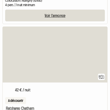
Colocation | Ruvigny (10410)
4 pers. | 1 nuit minimum
Voir l'annonce
Accéder à l'annonc
1
42 € / nuit
A découvrir
Flatshares Chatham