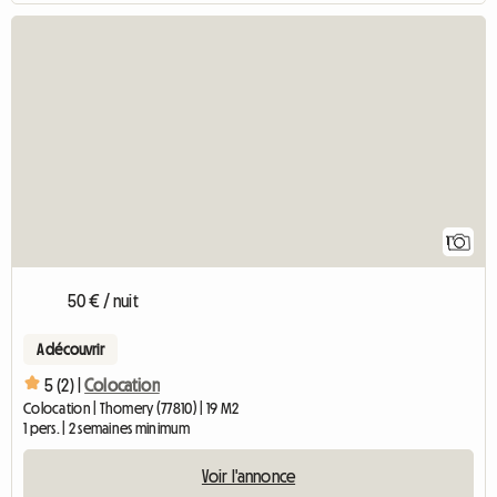
Accéder à l'annonc
1
50 € / nuit
A découvrir
5 (2) |
Colocation
Colocation | Thomery (77810) | 19 M2
1 pers. | 2 semaines minimum
Voir l'annonce