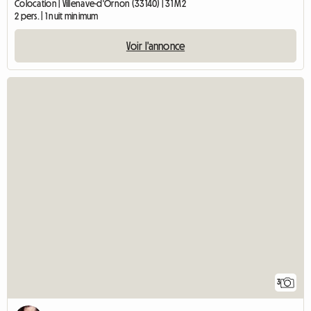
Colocation | Villenave-d'Ornon (33140) | 31 M2
2 pers. | 1 nuit minimum
Voir l'annonce
3