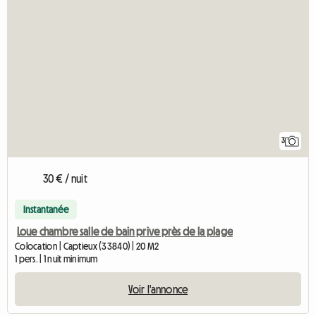
3
30 € / nuit
Instantanée
Loue chambre salle de bain prive près de la plage
Colocation | Captieux (33840) | 20 M2
1 pers. | 1 nuit minimum
Voir l'annonce