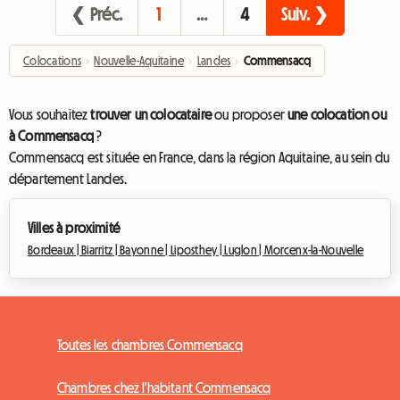
❮ Préc.
1
…
4
Suiv. ❯
Colocations
›
Nouvelle-Aquitaine
›
Landes
›
Commensacq
Vous souhaitez
trouver un colocataire
ou proposer
une colocation ou
à Commensacq
?
Commensacq est située en France, dans la région Aquitaine, au sein du
département Landes.
Villes à proximité
Bordeaux |
Biarritz |
Bayonne |
Liposthey |
Luglon |
Morcenx-la-Nouvelle
Toutes les chambres Commensacq
Chambres chez l'habitant Commensacq