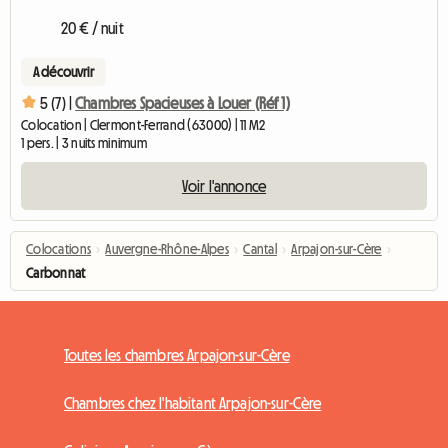
20 € / nuit
A découvrir
5 (7) |
Chambres Spacieuses à Louer (Réf 1)
Colocation | Clermont-Ferrand (63000) | 11 M2
1 pers. | 3 nuits minimum
Voir l'annonce
Colocations
›
Auvergne-Rhône-Alpes
›
Cantal
›
Arpajon-sur-Cère
›
Carbonnat
Toutes les chambres Arpajon-sur-Cère
Chambres chez l'habitant Arpajon-sur-Cère