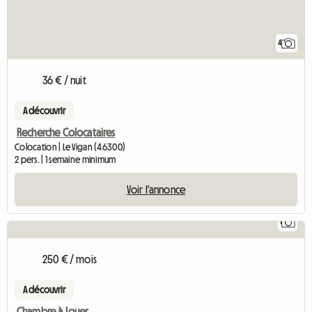
4
36 € / nuit
A découvrir
Recherche Colocataires
Colocation | Le Vigan (46300)
2 pers. | 1 semaine minimum
Voir l'annonce
1
Accéder à l'annonce
250 € / mois
A découvrir
Chambre à Louer