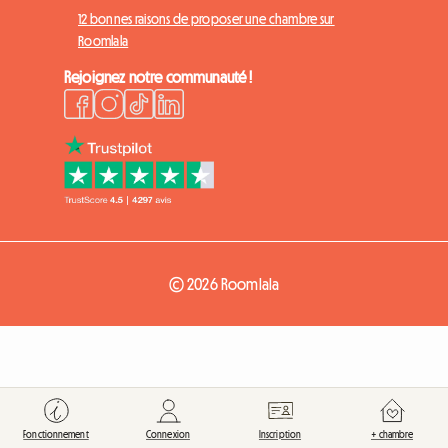
12 bonnes raisons de proposer une chambre sur
Roomlala
Rejoignez notre communauté !
© 2026 Roomlala
Fonctionnement
Connexion
Inscription
+ chambre