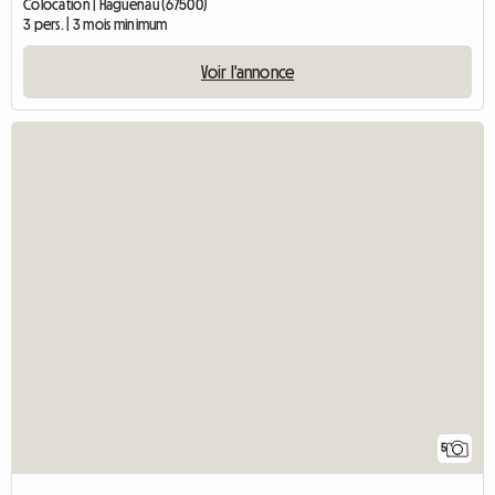
Colocation | Haguenau (67500)
3 pers. | 3 mois minimum
Voir l'annonce
5