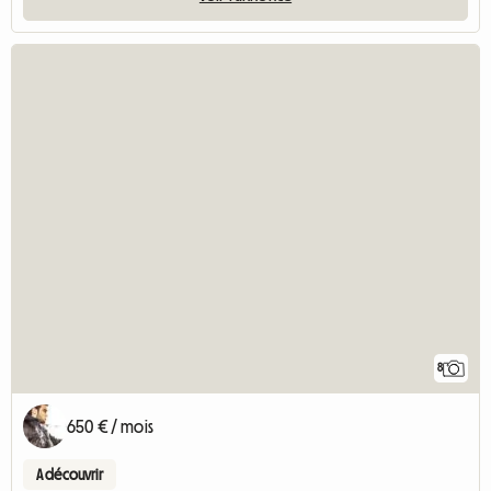
8
650 € / mois
A découvrir