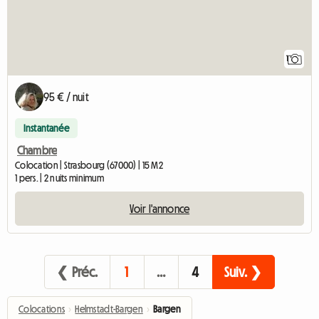
1
95 € / nuit
Instantanée
Chambre
Colocation | Strasbourg (67000) | 15 M2
1 pers. | 2 nuits minimum
Voir l'annonce
❮ Préc.
1
…
4
Suiv. ❯
Colocations
›
Helmstadt-Bargen
›
Bargen