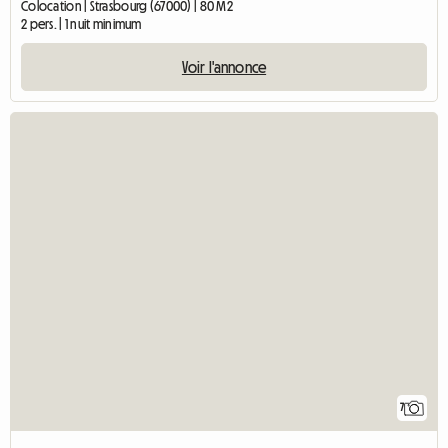
Colocation | Strasbourg (67000) | 80 M2
2 pers. | 1 nuit minimum
Voir l'annonce
7