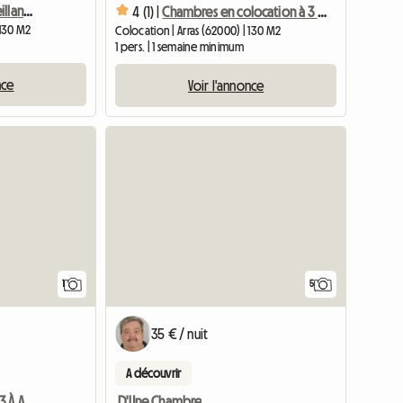
Chambres d’hôtes accueillantes près de la gare d’Arras
4 (1) |
Chambres en colocation à 3 mn à pied de la gare
 130 M2
Colocation | Arras (62000) | 130 M2
1 pers. | 1 semaine minimum
nce
Voir l'annonce
Accéder à l'annonce
1
5
35 € / nuit
A découvrir
Location Appartement T3 À Arras
D'Une Chambre