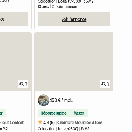
62490)
Colocation | Douai (59500) | 35 M2
10 pers. | 2 mois minimum
nce
Voir l'annonce
6
4
450 € / mois
er
Réponse rapide
Master
 Tout Confort
4.3 (5) |
Chambre Meublée À Lens
16 M2
Colocation | Lens (62300) | 16 M2