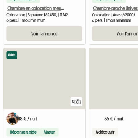
Chambre en colocation meublée maison individuelle parking
Colocation | Bapaume (62450) | 11 M2
Colocation | Arras (62000)
6 pers. | 1 mois minimum
6 pers. | 1 mois minimum
Voir l'annonce
Voir l'anno
Vidéo
15
18 € / nuit
36 € / nuit
Réponse rapide
Master
A découvrir