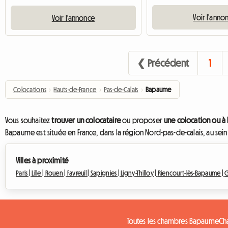
Voir l'anno
Voir l'annonce
❮ Précédent
1
Colocations
›
Hauts-de-France
›
Pas-de-Calais
›
Bapaume
Vous souhaitez
trouver un colocataire
ou proposer
une colocation ou 
Bapaume est située en France, dans la région Nord-pas-de-calais, au sei
Villes à proximité
Paris |
Lille |
Rouen |
Favreuil |
Sapignies |
Ligny-Thilloy |
Riencourt-lès-Bapaume |
G
Toutes les chambres Bapaume
Ch