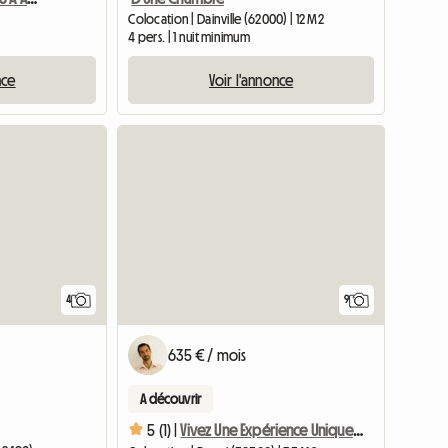
Colocation | Dainville (62000) | 12 M2
4 pers. | 1 nuit minimum
nce
Voir l'annonce
4
9
635 € / mois
A découvrir
5 (1) |
Vivez Une Expérience Unique Dans La Colocation La Plus Origi