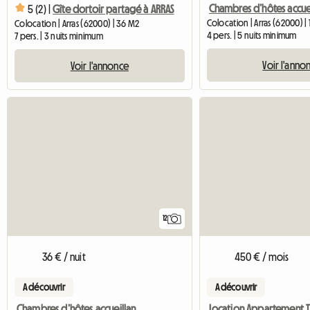
5 (2) |
Gîte dortoir partagé à ARRAS
Colocation | Arras (62000) |
Colocation | Arras (62000) | 36 M2
4 pers. | 5 nuits minimum
7 pers. | 3 nuits minimum
Voir l'anno
Voir l'annonce
12
36 € / nuit
450 € / mois
A découvrir
A découvrir
Chambres d’hôtes accueillantes près de la gare d’Arras