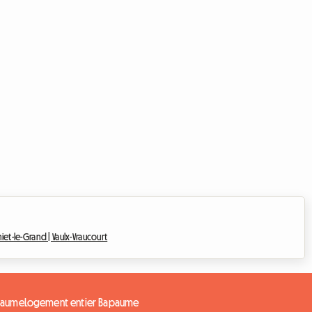
iet-le-Grand |
Vaulx-Vraucourt
paume
Logement entier Bapaume