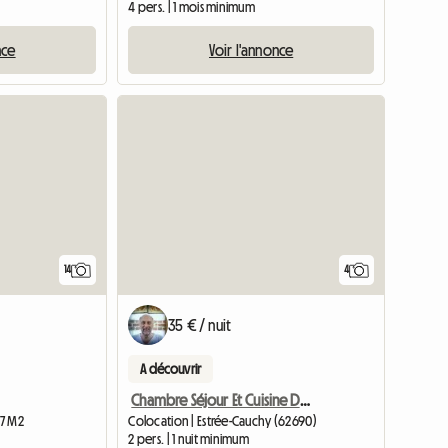
4 pers. | 1 mois minimum
nce
Voir l'annonce
14
4
35 € / nuit
A découvrir
Chambre Séjour Et Cuisine Dans Un Gîte Rural. Chauffage E
17 M2
Colocation | Estrée-Cauchy (62690)
2 pers. | 1 nuit minimum