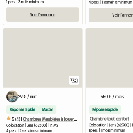
1 pers. | 3 nuits minimum
4 pers. | 1 semaine minimum
Voir l'annonce
Voir l'anno
11
29 € / nuit
550 € / mois
Réponse rapide
Master
Réponse rapide
Chambre tout confort
5 (4) |
Chambres Meublées à Louer Tout Confort Lens
Colocation | Lens (62300) | 
Colocation | Lens (62300) | 14 M2
1 pers. | 1 mois minimum
4 pers. | 2 semaines minimum