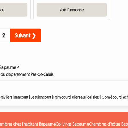
nce
Voir l'annonce
2
Suivant ❯
à Bapaume
?
n du département Pas-de-Calais.
révillers |
Bancourt |
Beaulencourt |
Frémicourt |
Villers-au-Flos |
Flers |
Gomiécourt |
Ach
ambres chez l'habitant Bapaume
Colivings Bapaume
Chambres d'hôtes Ba