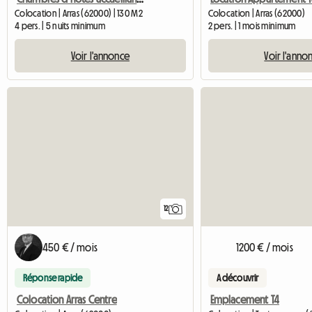
Colocation | Arras (62000) | 130 M2
Colocation | Arras (62000)
4 pers. | 5 nuits minimum
2 pers. | 1 mois minimum
Voir l'annonce
Voir l'anno
12
450 € / mois
1200 € / mois
Réponse rapide
A découvrir
Colocation Arras Centre
Emplacement T4