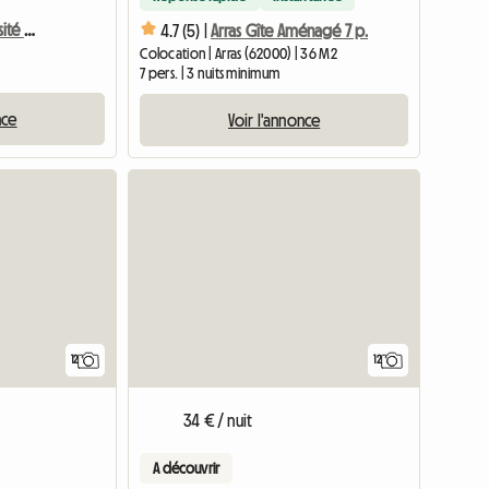
Chambre proche Université d’artois
4.7 (5) |
Arras Gîte Aménagé 7 p.
Colocation | Arras (62000) | 36 M2
7 pers. | 3 nuits minimum
nce
Voir l'annonce
12
12
34 € / nuit
A découvrir