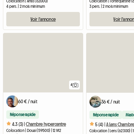
Colocation | Arras (62000)
Colocation | Tortequesne (
4 pers. | 2 mois minimum
3 pers. | 2 mois minimum
Voir l'annonce
Voir l'anno
4
60 € / nuit
36 € / nuit
Réponse rapide
Réponse rapide
Mast
4.3 (3) |
Chambre hypercentre
5 (4) |
A Lens Chambre
Colocation | Douai (59500) | 12 M2
Colocation | Lens (62300) | 