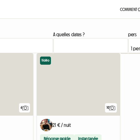
COMMENT Ç
A quelles dates ?
pers
Vidéo
6
10
21 € / nuit
Réponse rapide
Instantanée