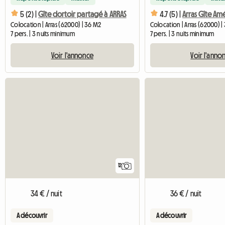
5 (2) |
Gîte dortoir partagé à ARRAS
4.7 (5) |
Arras Gîte Am
Colocation | Arras (62000) | 36 M2
Colocation | Arras (62000) |
7 pers. | 3 nuits minimum
7 pers. | 3 nuits minimum
Voir l'annonce
Voir l'anno
12
34 € / nuit
36 € / nuit
A découvrir
A découvrir