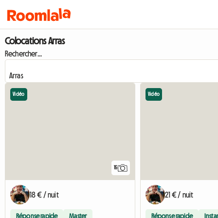
Colocations Arras
Rechercher...
Vidéo
Vidéo
15
18 € / nuit
21 € / nuit
Réponse rapide
Master
Réponse rapide
Inst