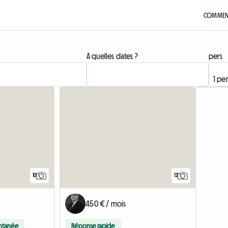
COMMENT
A quelles dates ?
pers
10
12
450 € / mois
antanée
Réponse rapide