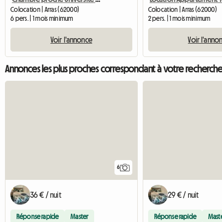
Colocation | Arras (62000)
Colocation | Arras (62000)
6 pers. | 1 mois minimum
2 pers. | 1 mois minimum
Voir l'annonce
Voir l'anno
Annonces les plus proches correspondant à votre recherch
6
36 € / nuit
29 € / nuit
Réponse rapide
Master
Réponse rapide
Mast