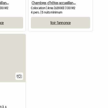
Chambres d’hôtes accueillantes près de la gare d’Arras
Chambres d’hôtes accueillantes près de la gare d’Arras
 130 M2
Colocation | Arras (62000) | 130 M2
4 pers. | 5 nuits minimum
nce
Voir l'annonce
Accéder à l'annonce
1
Location Appartement T3 À Arras