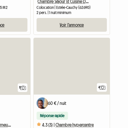
Chambre Séjour Et Cuisine Dans Un Gîte Rural. Chauffage E
15 M2
Colocation | Estrée-Cauchy (62690)
2 pers. | 1 nuit minimum
nce
Voir l'annonce
4
11
60 € / nuit
Réponse rapide
4.3 (3) |
Chambre hypercentre
Chambre en colocation meublée maison individuelle parking