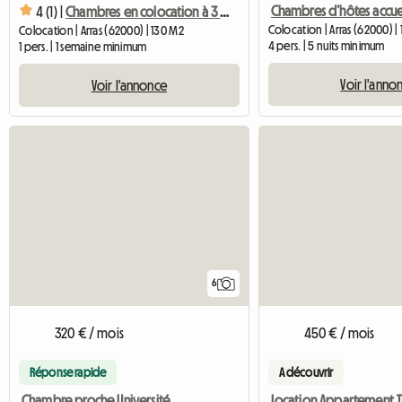
4 (1) |
Chambres en colocation à 3 mn à pied de la gare
Colocation | Arras (62000) |
Colocation | Arras (62000) | 130 M2
4 pers. | 5 nuits minimum
1 pers. | 1 semaine minimum
Voir l'anno
Voir l'annonce
6
320 € / mois
450 € / mois
Réponse rapide
A découvrir
Chambre proche Université d’artois