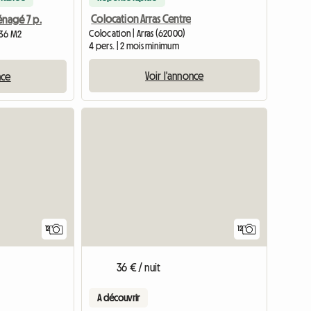
Colocation Arras Centre
énagé 7 p.
Colocation | Arras (62000)
 36 M2
4 pers. | 2 mois minimum
Voir l'annonce
nce
12
12
36 € / nuit
A découvrir