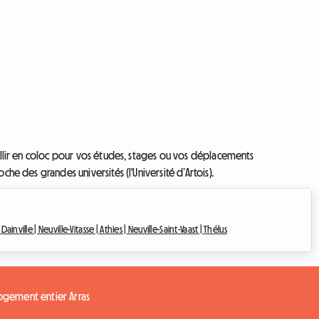
eillir en coloc pour vos études, stages ou vos déplacements
he des grandes universités (l'Université d’Artois).
|
Dainville |
Neuville-Vitasse |
Athies |
Neuville-Saint-Vaast |
Thélus
ogement entier Arras