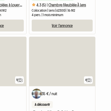
Chambres Meublées à Louer Tout Confort Lens
4.3 (5) |
Chambre Meublée À Lens
14 M2
Colocation | Lens (62300) | 16 M2
m
4 pers. | 1 mois minimum
nce
Voir l'annonce
5
4
35 € / nuit
A découvrir