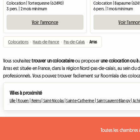
Colocation | Tortequesne (62490)
Colocation | Bapaume (62450
3 pers. | 2 mois minimum
6 pers. | 1 mois minimum
Voir l'annonce
Voir l'anno
Colocations
›
Hauts-de-France
›
Pas-de-Calais
›
Arras
Vous souhaitez
trouver un colocataire
ou proposer
une colocation ou à 
Arras est située en France, dans la région Nord-pas-de-calais, au sein 
professionnels. Vous pouvez trouver facilement sur Roomlala des colocatio
Villes à proximité
Lille |
Rouen |
Reims |
Saint-Nicolas |
Sainte-Catherine |
Saint-Laurent-Blangy |
Achi
Toutes les chambres 