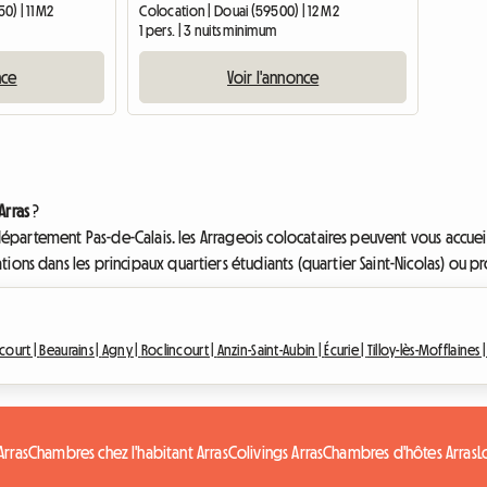
) | 11 M2
Colocation | Douai (59500) | 12 M2
1 pers. | 3 nuits minimum
nce
Voir l'annonce
Arras
?
du département Pas-de-Calais. les Arrageois colocataires peuvent vous accu
ns dans les principaux quartiers étudiants (quartier Saint-Nicolas) ou proc
court |
Beaurains |
Agny |
Roclincourt |
Anzin-Saint-Aubin |
Écurie |
Tilloy-lès-Mofflaines 
Arras
Chambres chez l'habitant Arras
Colivings Arras
Chambres d'hôtes Arras
L