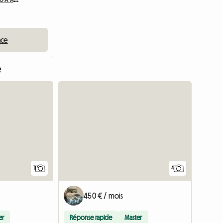
nce
e
11
4
450 € / mois
er
Réponse rapide
Master