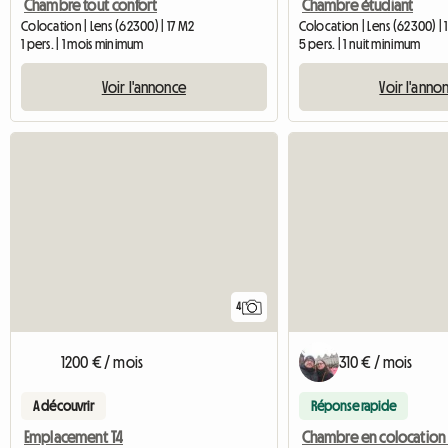
Chambre tout confort
Chambre étudiant
Colocation | Lens (62300) | 17 M2
Colocation | Lens (62300) | 
1 pers. | 1 mois minimum
5 pers. | 1 nuit minimum
Voir l'annonce
Voir l'anno
4
1200 € / mois
310 € / mois
A découvrir
Réponse rapide
Emplacement T4