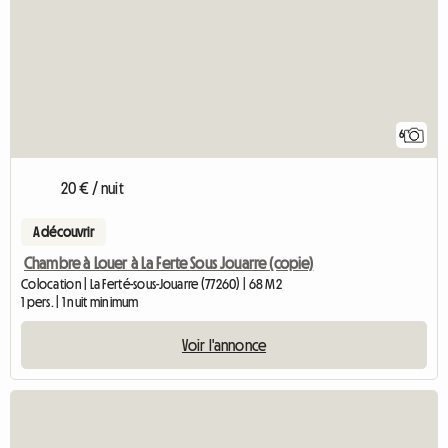
6
20 € / nuit
A découvrir
Chambre à Louer à La Ferte Sous Jouarre (copie)
Colocation | La Ferté-sous-Jouarre (77260) | 68 M2
1 pers. | 1 nuit minimum
Voir l'annonce
Accéder à