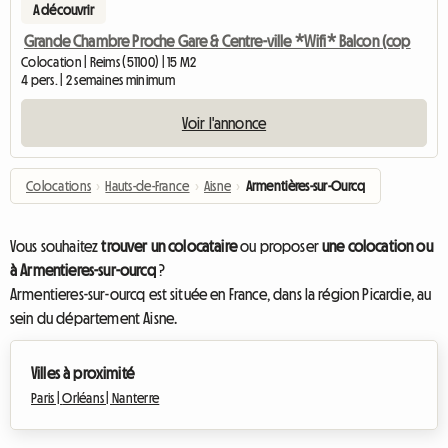
A découvrir
Grande Chambre Proche Gare & Centre-ville *Wifi* Balcon (cop
Colocation | Reims (51100) | 15 M2
4 pers. | 2 semaines minimum
Voir l'annonce
Colocations
›
Hauts-de-France
›
Aisne
›
Armentières-sur-Ourcq
Vous souhaitez
trouver un colocataire
ou proposer
une colocation ou
à Armentieres-sur-ourcq
?
Armentieres-sur-ourcq est située en France, dans la région Picardie, au
sein du département Aisne.
Villes à proximité
Paris |
Orléans |
Nanterre