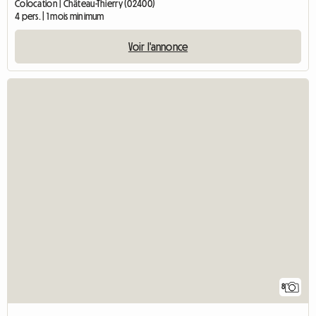
Colocation | Château-Thierry (02400)
4 pers. | 1 mois minimum
Voir l'annonce
8