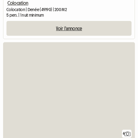
Colocation
Colocation | Denée (49190) | 200 M2
5 pers. | 1 nuit minimum
Voir l'annonce
6