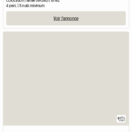
Colocation | Avrillé (49240) | 10 M2
4 pers. | 5 nuits minimum
Voir l'annonce
9