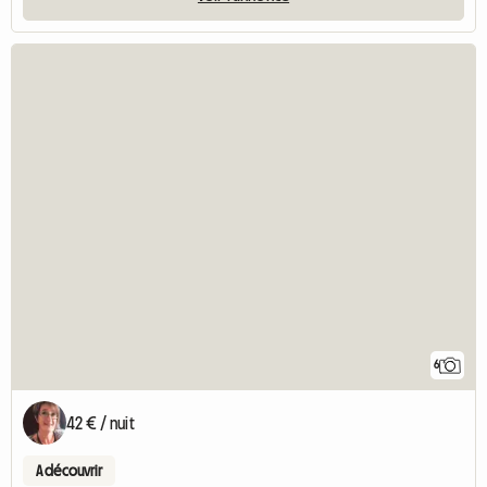
6
42 € / nuit
A découvrir