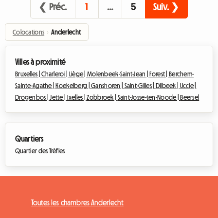
❮ Préc.
1
…
5
Suiv. ❯
Colocations
›
Anderlecht
Villes à proximité
Bruxelles |
Charleroi |
Liège |
Molenbeek-Saint-Jean |
Forest |
Berchem-
Sainte-Agathe |
Koekelberg |
Ganshoren |
Saint-Gilles |
Dilbeek |
Uccle |
Drogenbos |
Jette |
Ixelles |
Zobbroek |
Saint-Josse-ten-Noode |
Beersel
Quartiers
Quartier des Trèfles
Toutes les chambres Anderlecht