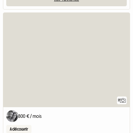
21
800 € / mois
A découvrir