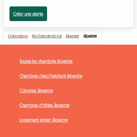
Créer une alerte
Colocations
›
Rio Grande do Sul
›
Alpestre
›
Alpestre
Toutes les chambres Alpestre
Chambres chez l'habitant Alpestre
Colivings Alpestre
Chambres d'hôtes Alpestre
Logement entier Alpestre