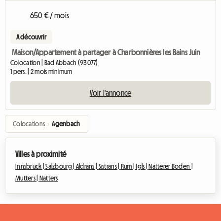
650 € / mois
A découvrir
Maison/Appartement à partager à Charbonnières les Bains Juin
Colocation | Bad Abbach (93077)
1 pers. | 2 mois minimum
Voir l'annonce
Colocations
›
Agenbach
Villes à proximité
Innsbruck |
Salzbourg |
Aldrans |
Sistrans |
Rum |
Igls |
Natterer Boden |
Mutters |
Natters