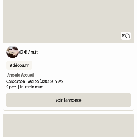
5
42 € / nuit
A découvrir
Angela Accueil
Colocation | Sedico (32036) | 9 M2
2 pers. | 1 nuit minimum
Voir l'annonce