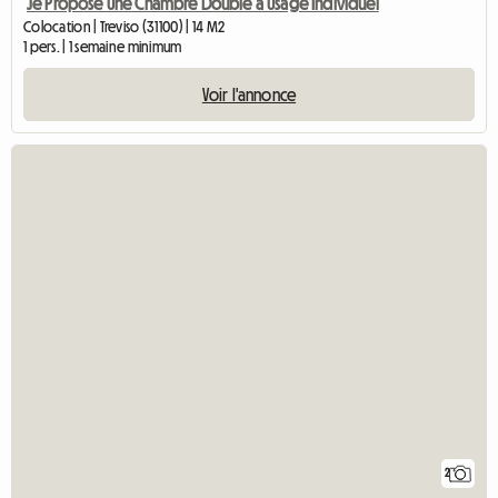
Je Propose Une Chambre Double à Usage Individuel
Colocation | Treviso (31100) | 14 M2
1 pers. | 1 semaine minimum
Voir l'annonce
2