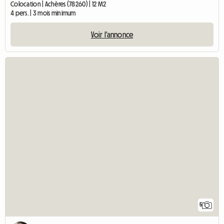
Colocation | Achères (78260) | 12 M2
4 pers. | 3 mois minimum
Voir l'annonce
5