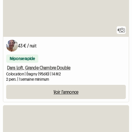
6
43 € / nuit
Réponse rapide
Dans Loft, Grande Chambre Double
Colocation | Éragny (95610) | 14 M2
2 pers. | 1 semaine minimum
Voir l'annonce