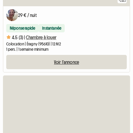
29 € / nuit
Réponse rapide
Instantanée
4.5 (3) |
Chambre à louer
Colocation | Éragny (95610) | 12 M2
1 pers. | 1 semaine minimum
Voir l'annonce