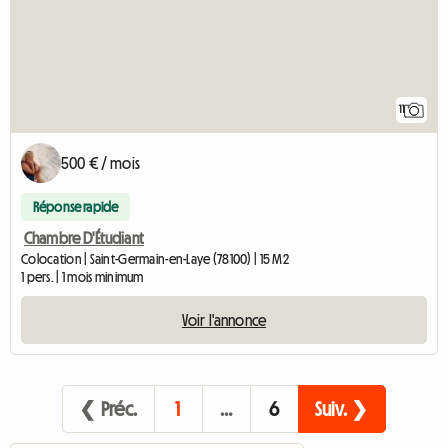
11
500 € / mois
Réponse rapide
Chambre D'Étudiant
Colocation | Saint-Germain-en-Laye (78100) | 15 M2
1 pers. | 1 mois minimum
Voir l'annonce
❮ Préc.
1
…
6
Suiv. ❯