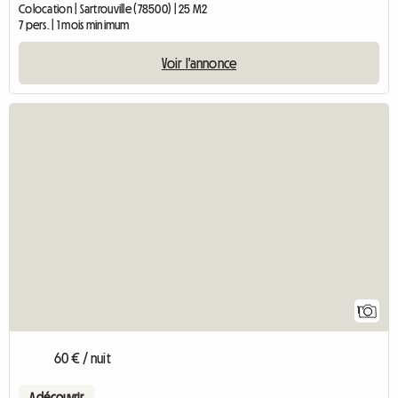
Colocation | Sartrouville (78500) | 25 M2
7 pers. | 1 mois minimum
Voir l'annonce
Accéder à l'
1
60 € / nuit
A découvrir