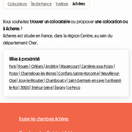
Colocations
›
Île-de-France
›
Yvelines
›
Achères
Vous souhaitez
trouver un colocataire
ou proposer
une colocation ou
à Acheres
?
Acheres est située en France, dans la région Centre, au sein du
département Cher.
Villes à proximité
Paris |
Rouen |
Orléans |
Andrésy |
Maurecourt |
Carrières-sous-Poissy |
Poissy |
Chanteloup-les-Vignes |
Conflans-Sainte-Honorine |
Neuville-sur-
Oise |
Jouy-le-Moutier |
Chambourcy |
Saint-Germain-en-Laye |
Le Mesnil-
le-Roi |
78100 |
Triel-sur-Seine |
Éragny |
Le Pecq
Toutes les chambres Achères