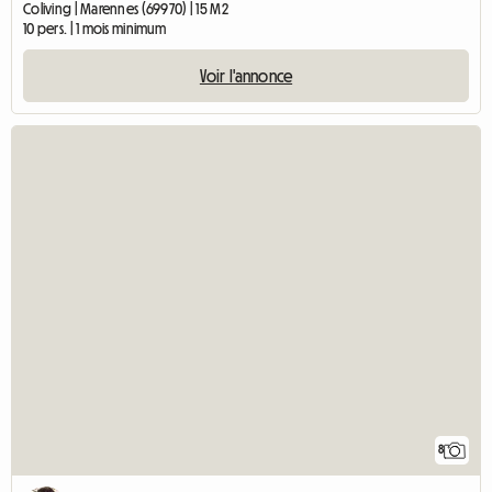
Coliving | Marennes (69970) | 15 M2
10 pers. | 1 mois minimum
Voir l'annonce
8