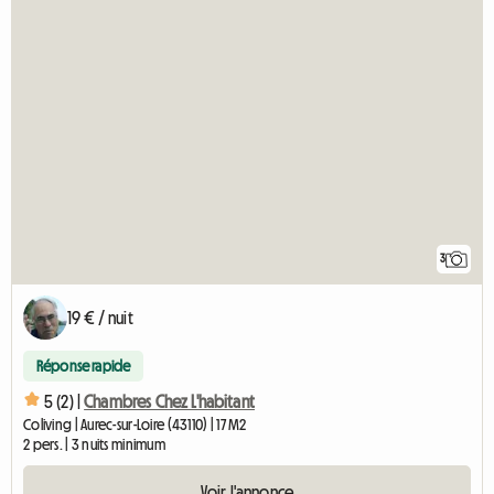
3
19 € / nuit
Réponse rapide
5 (2) |
Chambres Chez L'habitant
Coliving | Aurec-sur-Loire (43110) | 17 M2
2 pers. | 3 nuits minimum
Voir l'annonce