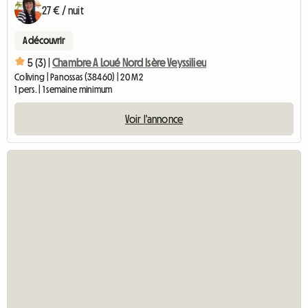
27 € / nuit
A découvrir
5 (3) |
Chambre A Loué Nord Isère Veyssilieu
Coliving | Panossas (38460) | 20 M2
1 pers. | 1 semaine minimum
Voir l'annonce