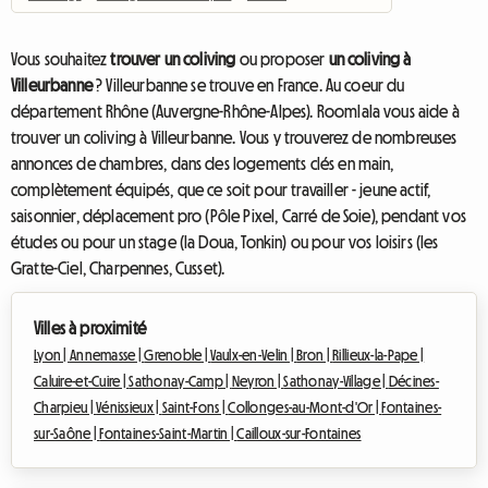
Vous souhaitez
trouver un coliving
ou proposer
un coliving à
Villeurbanne
? Villeurbanne se trouve en France. Au coeur du
département Rhône (Auvergne-Rhône-Alpes). Roomlala vous aide à
trouver un coliving à Villeurbanne. Vous y trouverez de nombreuses
annonces de chambres, dans des logements clés en main,
complètement équipés, que ce soit pour travailler - jeune actif,
saisonnier, déplacement pro (Pôle Pixel, Carré de Soie), pendant vos
études ou pour un stage (la Doua, Tonkin) ou pour vos loisirs (les
Gratte-Ciel, Charpennes, Cusset).
Villes à proximité
Lyon |
Annemasse |
Grenoble |
Vaulx-en-Velin |
Bron |
Rillieux-la-Pape |
Caluire-et-Cuire |
Sathonay-Camp |
Neyron |
Sathonay-Village |
Décines-
Charpieu |
Vénissieux |
Saint-Fons |
Collonges-au-Mont-d'Or |
Fontaines-
sur-Saône |
Fontaines-Saint-Martin |
Cailloux-sur-Fontaines