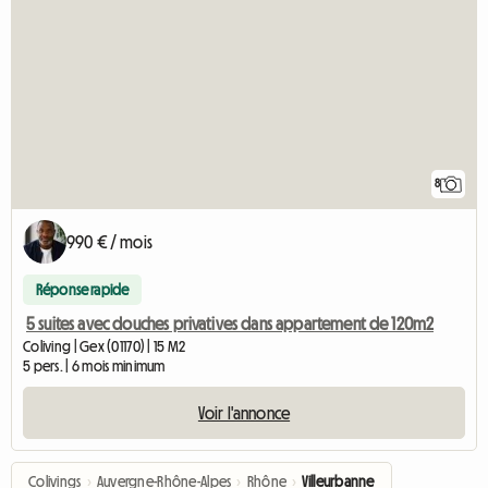
8
990 € / mois
Réponse rapide
5 suites avec douches privatives dans appartement de 120m2
Coliving | Gex (01170) | 15 M2
5 pers. | 6 mois minimum
Voir l'annonce
Colivings
›
Auvergne-Rhône-Alpes
›
Rhône
›
Villeurbanne