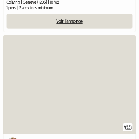
Coliving | Genève (1205) | 10 M2
1 pers. | 2 semaines minimum
Voir l'annonce
6