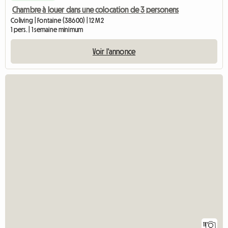
Chambre à louer dans une colocation de 3 personens
Coliving | Fontaine (38600) | 12 M2
1 pers. | 1 semaine minimum
Voir l'annonce
11