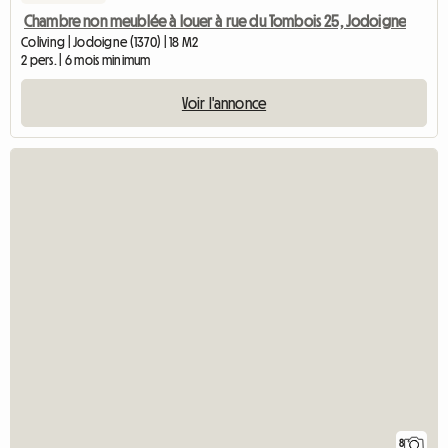
Chambre non meublée à louer à rue du Tombois 25, Jodoigne
Coliving | Jodoigne (1370) | 18 M2
2 pers. | 6 mois minimum
Voir l'annonce
8