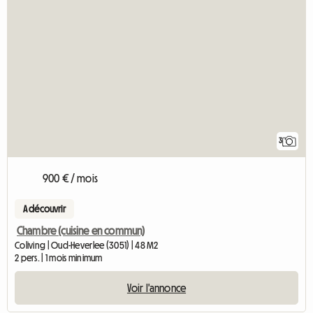
3
900 € / mois
A découvrir
Chambre (cuisine en commun)
Coliving | Oud-Heverlee (3051) | 48 M2
2 pers. | 1 mois minimum
Voir l'annonce