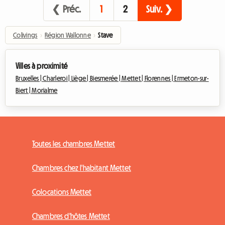
❮ Préc.
1
2
Suiv. ❯
Colivings
›
Région Wallonne
›
Stave
Villes à proximité
Bruxelles |
Charleroi |
Liège |
Biesmerée |
Mettet |
Florennes |
Ermeton-sur-
Biert |
Morialme
Toutes les chambres Mettet
Chambres chez l'habitant Mettet
Colocations Mettet
Chambres d'hôtes Mettet