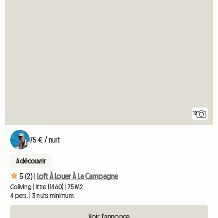
12
75 € / nuit
A découvrir
5 (2) |
Loft À Louer À La Campagne
Coliving | Ittre (1460) | 75 M2
4 pers. | 3 nuits minimum
Voir l'annonce