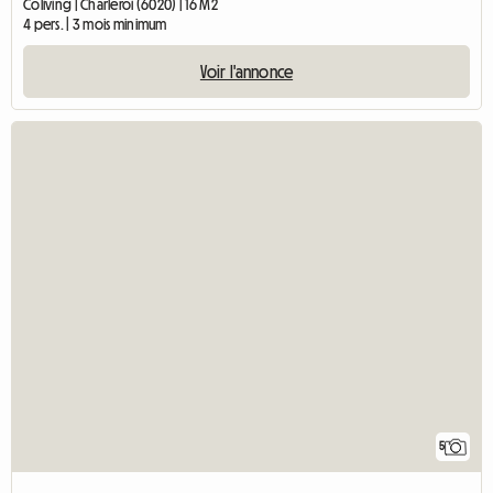
Coliving | Charleroi (6020) | 16 M2
4 pers. | 3 mois minimum
Voir l'annonce
5