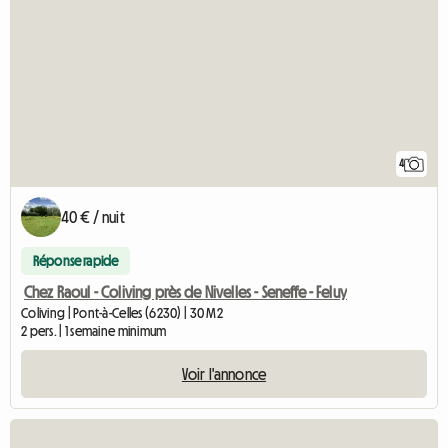
4
40 € / nuit
Réponse rapide
Chez Raoul - Coliving près de Nivelles - Seneffe - Feluy
Coliving | Pont-à-Celles (6230) | 30 M2
2 pers. | 1 semaine minimum
Voir l'annonce