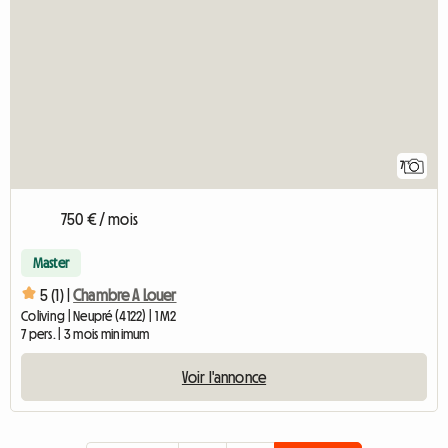
7
750 € / mois
Master
5 (1) |
Chambre A Louer
Coliving | Neupré (4122) | 1 M2
7 pers. | 3 mois minimum
Voir l'annonce