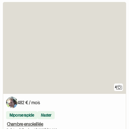
4
482 € / mois
Réponse rapide
Master
Chambre ensoleillée