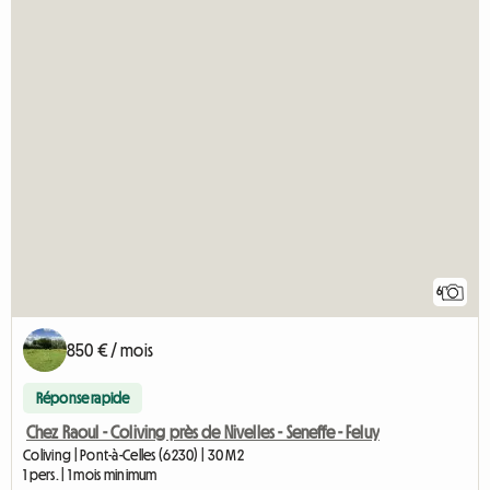
6
850 € / mois
Réponse rapide
Chez Raoul - Coliving près de Nivelles - Seneffe - Feluy
Coliving | Pont-à-Celles (6230) | 30 M2
1 pers. | 1 mois minimum