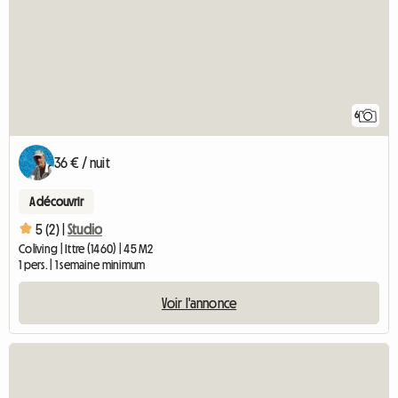
6
36 € / nuit
A découvrir
5 (2) |
Studio
Coliving | Ittre (1460) | 45 M2
1 pers. | 1 semaine minimum
Voir l'annonce