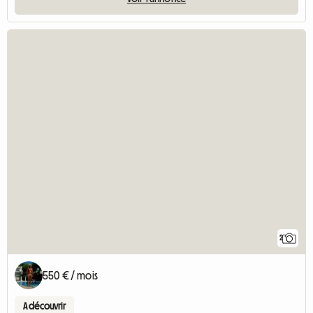
2
550 € / mois
A découvrir