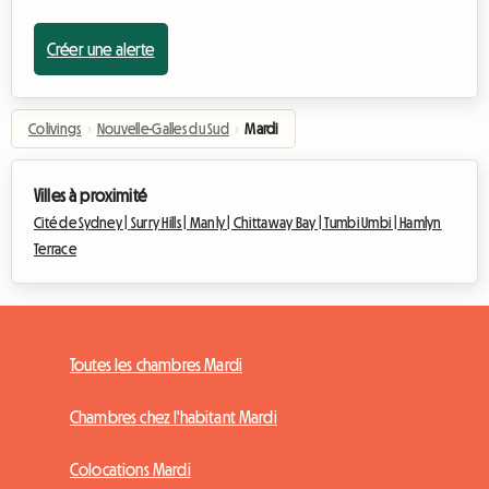
Créer une alerte
Colivings
›
Nouvelle-Galles du Sud
›
Mardi
Villes à proximité
Cité de Sydney |
Surry Hills |
Manly |
Chittaway Bay |
Tumbi Umbi |
Hamlyn
Terrace
Toutes les chambres Mardi
Chambres chez l'habitant Mardi
Colocations Mardi