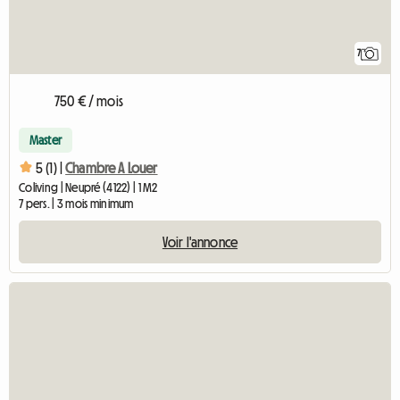
7
750 € / mois
Master
5 (1) |
Chambre A Louer
Coliving | Neupré (4122) | 1 M2
7 pers. | 3 mois minimum
Voir l'annonce