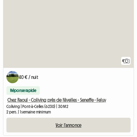
4
40 € / nuit
Réponse rapide
Chez Raoul - Coliving près de Nivelles - Seneffe - Feluy
Coliving | Pont-à-Celles (6230) | 30 M2
2 pers. | 1 semaine minimum
Voir l'annonce