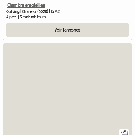
Chambre ensoleillée
Coliving | Charleroi (6020) | 16 M2
4 pers. | 3 mois minimum
Voir l'annonce
3