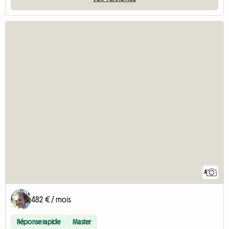
4
482 € / mois
Réponse rapide
Master