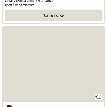
Coliving | Pont-à-Celles (6230) | 30 M2
1 pers. | 1 mois minimum
Voir l'annonce
9