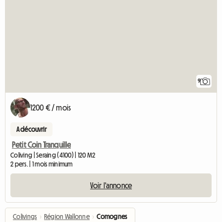
9
1200 € / mois
A découvrir
Petit Coin Tranquille
Coliving | Seraing (4100) | 120 M2
2 pers. | 1 mois minimum
Voir l'annonce
Colivings
›
Région Wallonne
›
Comognes