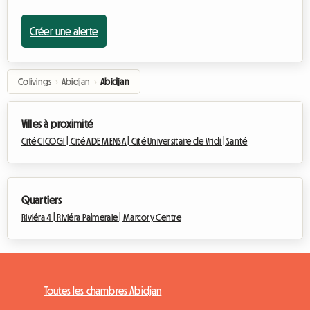
Créer une alerte
Colivings
›
Abidjan
›
Abidjan
Villes à proximité
Cité CICOGI |
Cité ADE MENSA |
Cité Universitaire de Vridi |
Santé
Quartiers
Riviéra 4 |
Riviéra Palmeraie |
Marcory Centre
Toutes les chambres Abidjan