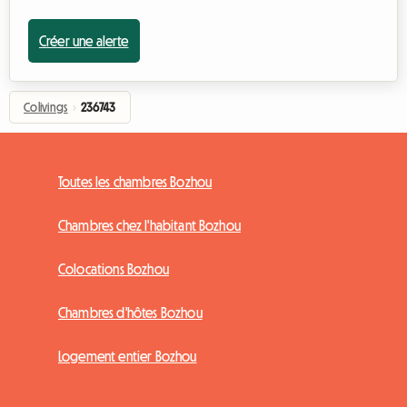
Créer une alerte
Colivings
›
236743
Toutes les chambres Bozhou
Chambres chez l'habitant Bozhou
Colocations Bozhou
Chambres d'hôtes Bozhou
Logement entier Bozhou