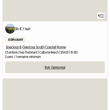
4
36 € / nuit
A découvrir
Spacious & Gracious South Coastal Home
Chambre chez l'habitant | Culburra Beach (2540) | 15 M2
2 pers. | 1 semaine minimum
Voir l'annonce