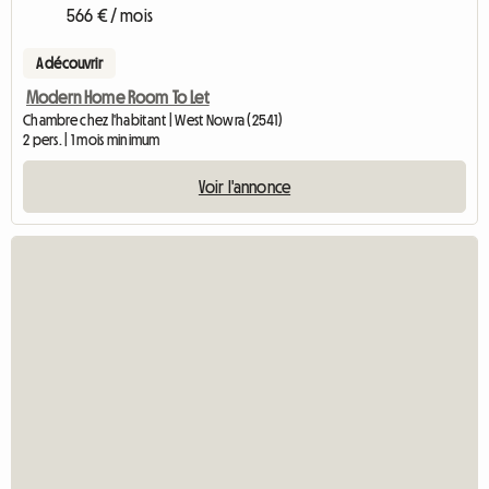
566 € / mois
A découvrir
Modern Home Room To Let
Chambre chez l'habitant | West Nowra (2541)
2 pers. | 1 mois minimum
Voir l'annonce