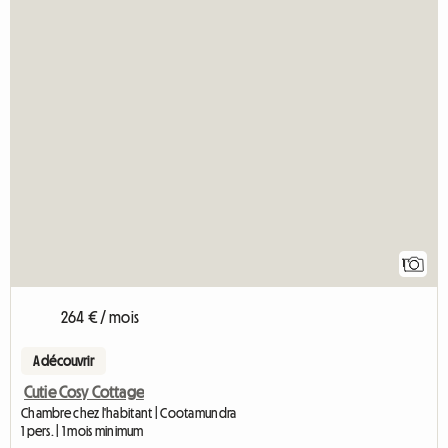
A
1
264 € / mois
A découvrir
Cutie Cosy Cottage
Chambre chez l'habitant | Cootamundra
1 pers. | 1 mois minimum