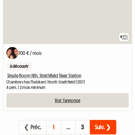
8
700 € / mois
A découvrir
Single Room Nth. Strathfield Near Station
Chambre chez l'habitant | North Strathfield (2137)
4 pers. | 2 mois minimum
Voir l'annonce
❮ Préc.
1
…
3
Suiv. ❯