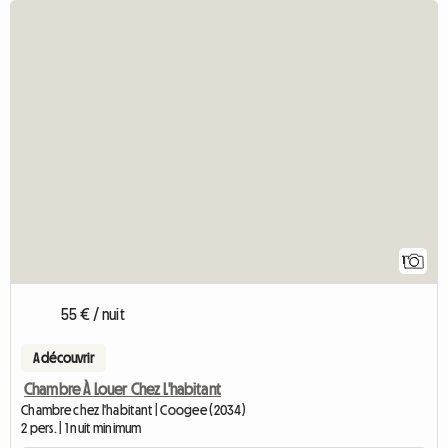
Accéde
1
55 € / nuit
A découvrir
Chambre À Louer Chez L'habitant
Chambre chez l'habitant | Coogee (2034)
2 pers. | 1 nuit minimum