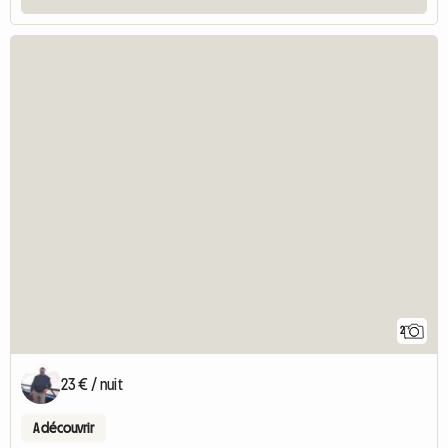
2
23 € / nuit
A découvrir